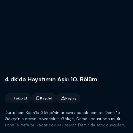
4 dk'da Hayatımın Aşkı 10. Bölüm
Takip Et
Kaydet
Paylaş
Duru; hem Kaan’la Gökçe’nin arasını açacak hem de Demir’le
Gökçe’nin arasını bozacaktır. Gökçe, Demir konusunda mutlu
sona ilk defa bu kadar çok yaklaşıyor. Demir de artık duygularını
saklamaktan vazgeçer ve Gökçe’ye evinde bir sürpriz