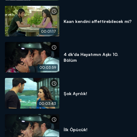
Kaan kendini affettirebilecek mi?
00:01:17
4 dk'da Hayatımın Aşkı 10.
Bölüm
00:03:59
Şok Ayrılık!
00:03:43
İlk Öpücük!