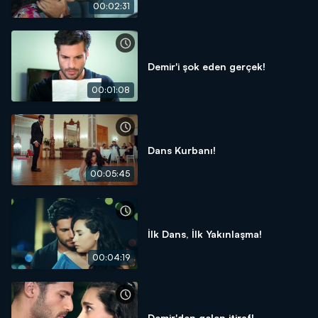
00:02:31
Demir'i şok eden gerçek!
00:01:08
Dans Kurbanı!
00:05:45
İlk Dans, İlk Yakınlaşma!
00:04:19
Demir'den gelen itiraf!