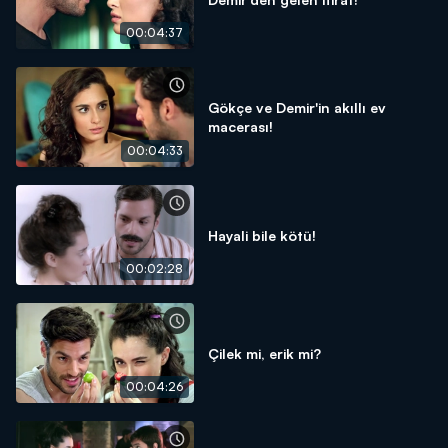
00:04:37
Gökçe ve Demir'in akıllı ev
macerası!
00:04:33
Hayali bile kötü!
00:02:28
Çilek mi, erik mi?
00:04:26