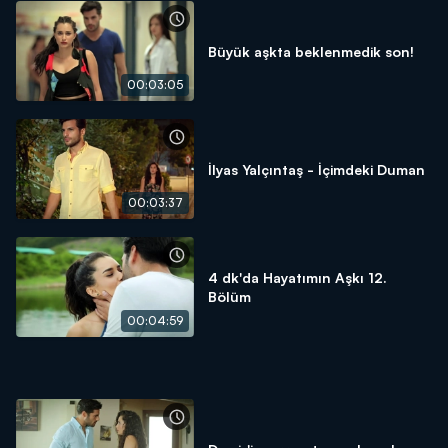
Büyük aşkta beklenmedik son!
00:03:05
İlyas Yalçıntaş - İçimdeki Duman
00:03:37
4 dk'da Hayatımın Aşkı 12.
Bölüm
00:04:59