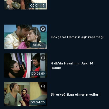
00:04:47
Gökçe ve Demir'in aşk kaçamağı!
00:05:01
4 dk'da Hayatımın Aşkı 14.
Bölüm
00:03:59
Bir erkeği ikna etmenin yolları!
00:04:25