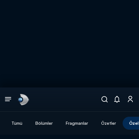
Arama
muhteşem ikili
ARAMA SONUÇLARI
Tümü
Bölümler
Fragmanlar
Özetler
Özel
DİĞER SONUÇLAR