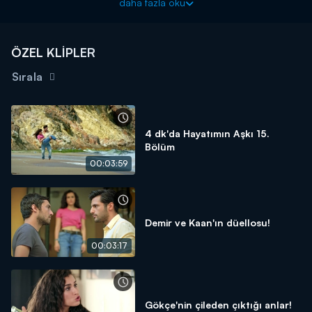
daha fazla oku
hazırlıyor. Hayatımın Aşkı 10. Bölüm'de yaşanan her şeyi 4
dakikaya sığdırdık...
ÖZEL KLİPLER
Sırala
4 dk'da Hayatımın Aşkı 15.
Bölüm
00:03:59
Demir ve Kaan'ın düellosu!
00:03:17
Gökçe'nin çileden çıktığı anlar!