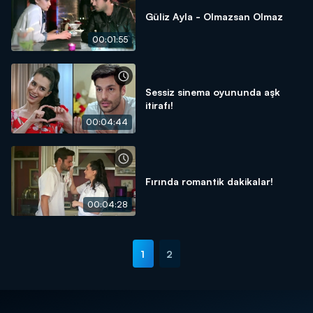
Güliz Ayla - Olmazsan Olmaz
00:01:55
Sessiz sinema oyununda aşk
itirafı!
00:04:44
Fırında romantik dakikalar!
00:04:28
1
2