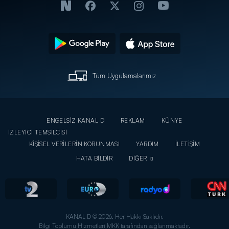
Tüm Uygulamalarımız
ENGELSİZ KANAL D
REKLAM
KÜNYE
İZLEYİCİ TEMSİLCİSİ
KİŞİSEL VERİLERİN KORUNMASI
YARDIM
İLETİŞİM
HATA BİLDİR
DİĞER
KANAL D © 2026. Her Hakkı Saklıdır.
Bilgi Toplumu Hizmetleri MKK tarafından sağlanmaktadır.