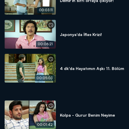
Demir'in sırrı ortaya çıkıyor!
00:03:11
Japonya'da İflas Krizi!
00:06:21
4 dk'da Hayatımın Aşkı 11. Bölüm
00:05:03
Kolpa - Gurur Benim Neyime
00:01:42