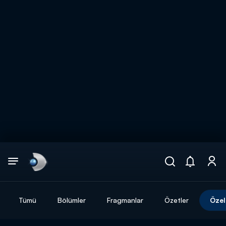
Arama
muhteşem ikili
ARAMA SONUÇLARI
Tümü
Bölümler
Fragmanlar
Özetler
Özel
DİĞER SONUÇLAR