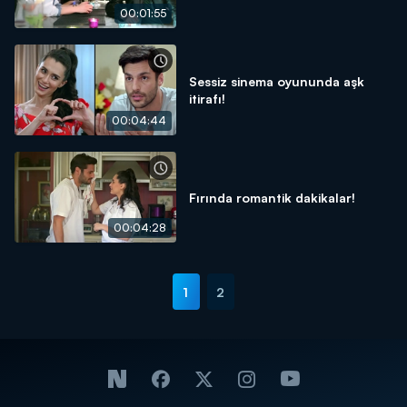
00:01:55
Sessiz sinema oyununda aşk
itirafı!
00:04:44
Fırında romantik dakikalar!
00:04:28
1
2