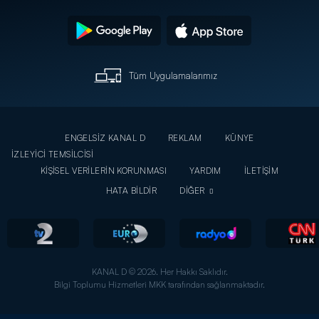
Tüm Uygulamalarımız
ENGELSİZ KANAL D
REKLAM
KÜNYE
İZLEYİCİ TEMSİLCİSİ
KİŞİSEL VERİLERİN KORUNMASI
YARDIM
İLETİŞİM
HATA BİLDİR
DİĞER
KANAL D © 2026. Her Hakkı Saklıdır.
Bilgi Toplumu Hizmetleri MKK tarafından sağlanmaktadır.