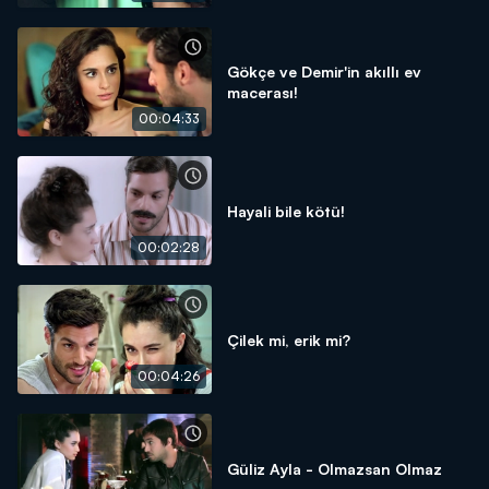
Gökçe ve Demir'in akıllı ev
macerası!
00:04:33
Hayali bile kötü!
00:02:28
Çilek mi, erik mi?
00:04:26
Güliz Ayla - Olmazsan Olmaz