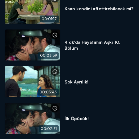
Kaan kendini affettirebilecek mi?
00:01:17
4 dk'da Hayatımın Aşkı 10.
Bölüm
00:03:59
Şok Ayrılık!
00:03:43
İlk Öpücük!
00:02:31