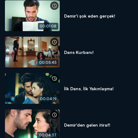
Demir'i şok eden gerçek!
00:01:08
Dans Kurbanı!
00:05:45
İlk Dans, İlk Yakınlaşma!
00:04:19
Demir'den gelen itiraf!
00:04:37