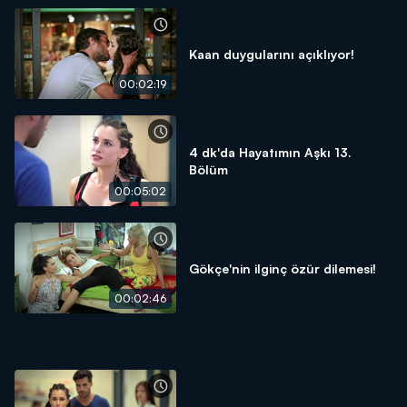
Kaan duygularını açıklıyor!
00:02:19
4 dk'da Hayatımın Aşkı 13.
Bölüm
00:05:02
Gökçe'nin ilginç özür dilemesi!
00:02:46