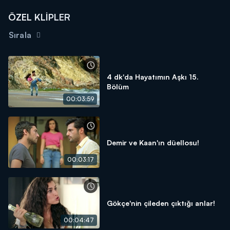
ÖZEL KLİPLER
Sırala
4 dk'da Hayatımın Aşkı 15.
Bölüm
00:03:59
Demir ve Kaan'ın düellosu!
00:03:17
Gökçe'nin çileden çıktığı anlar!
00:04:47