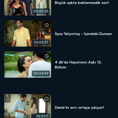
Büyük aşkta beklenmedik son!
00:03:05
İlyas Yalçıntaş - İçimdeki Duman
00:03:37
4 dk'da Hayatımın Aşkı 12.
Bölüm
00:04:59
Demir'in sırrı ortaya çıkıyor!
00:03:11