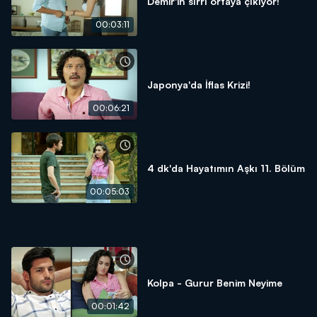
Demir'in sırrı ortaya çıkıyor!
00:03:11
Japonya'da İflas Krizi!
00:06:21
4 dk'da Hayatımın Aşkı 11. Bölüm
00:05:03
Kolpa - Gurur Benim Neyime
00:01:42