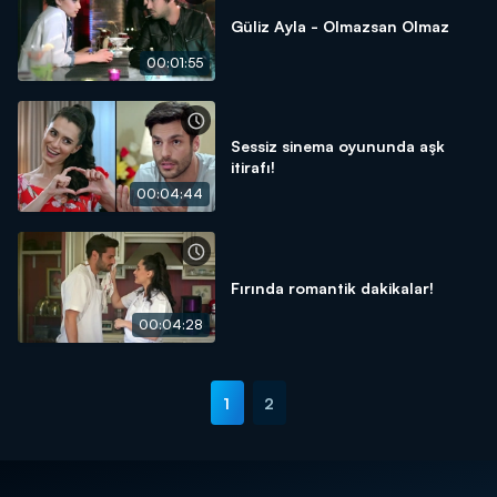
Güliz Ayla - Olmazsan Olmaz
00:01:55
Sessiz sinema oyununda aşk
itirafı!
00:04:44
Fırında romantik dakikalar!
00:04:28
1
2