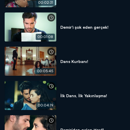
00:02:31
Demir'i şok eden gerçek!
00:01:08
Dans Kurbanı!
00:05:45
İlk Dans, İlk Yakınlaşma!
00:04:19
Demir'den gelen itiraf!