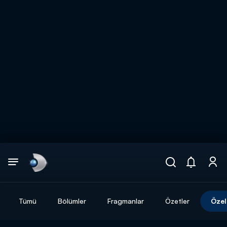
Arama
muhteşem ikili
ARAMA SONUÇLARI
Tümü
Bölümler
Fragmanlar
Özetler
Özel
DİĞER SONUÇLAR