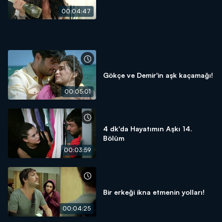
00:04:47
Gökçe ve Demir'in aşk kaçamağı!
00:05:01
4 dk'da Hayatımın Aşkı 14.
Bölüm
00:03:59
Bir erkeği ikna etmenin yolları!
00:04:25