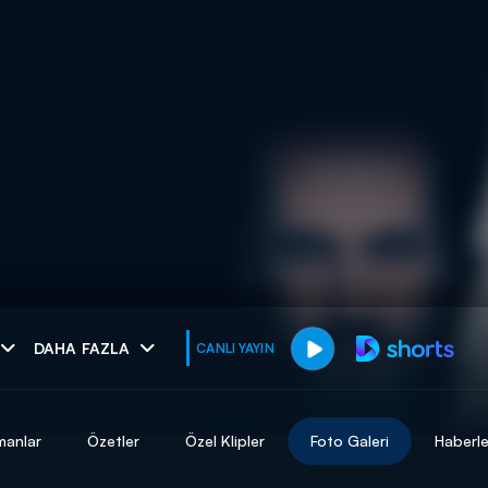
muhteşem ikili
DAHA FAZLA
CANLI YAYIN
I
manlar
Özetler
Özel Klipler
Foto Galeri
Haberle