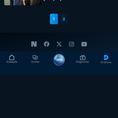
1
2
CANLI
Anasayfa
Diziler
Programlar
D-Shorts
Tüm Uygulamalarımız
ENGELSİZ KANAL D
REKLAM
KÜNYE
İZLEYİCİ TEMSİLCİSİ
KİŞİSEL VERİLERİN KORUNMASI
YARDIM
İLETİŞİM