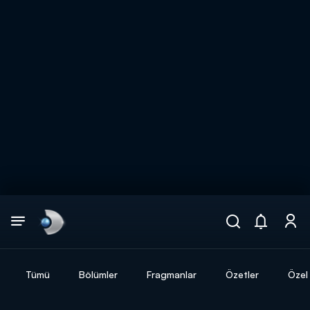
Arama
muhteşem ikili
ARAMA SONUÇLARI
Tümü
Bölümler
Fragmanlar
Özetler
Özel 
DİĞER SONUÇLAR