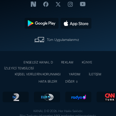
Tüm Uygulamalarımız
ENGELSİZ KANAL D
REKLAM
KÜNYE
İZLEYİCİ TEMSİLCİSİ
KİŞİSEL VERİLERİN KORUNMASI
YARDIM
İLETİŞİM
HATA BİLDİR
DİĞER
KANAL D © 2026. Her Hakkı Saklıdır.
Bilgi Toplumu Hizmetleri MKK tarafından sağlanmaktadır.