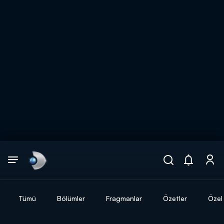
Arama
muhteşem ikili
ARAMA SONUÇLARI
Tümü
Bölümler
Fragmanlar
Özetler
Özel 
DİĞER SONUÇLAR