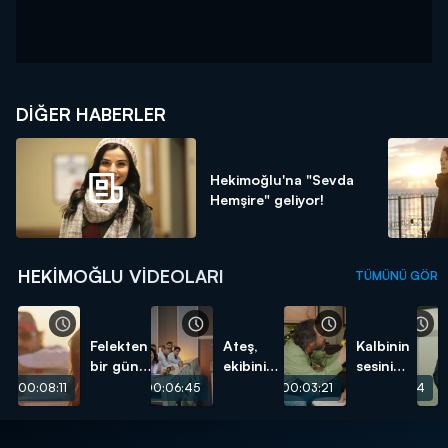
DIĞER HABERLER
Hekimoğlu'na "Sevda
Hemşire" geliyor!
HEKIMOĞLU VIDEOLARI
TÜMÜNÜ GÖR
Felekten
Ateş,
Kalbinin
bir gün
ekibini
sesini
çaldılar!
belirledi!
dinle!
00:08:11
00:06:45
00:03:21
00:06:34