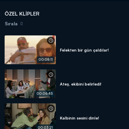
ÖZEL KLİPLER
Sırala
Felekten bir gün çaldılar!
00:08:11
Ateş, ekibini belirledi!
00:06:45
Kalbinin sesini dinle!
00:03:21