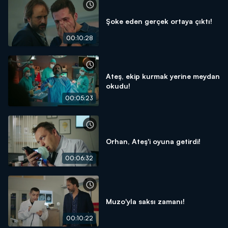
Şoke eden gerçek ortaya çıktı!
00:10:28
Ateş, ekip kurmak yerine meydan
okudu!
00:05:23
Orhan, Ateş'i oyuna getirdi!
00:06:32
Muzo'yla saksı zamanı!
00:10:22