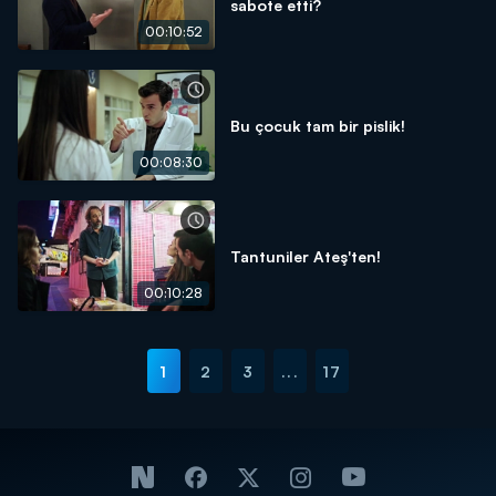
sabote etti?
00:10:52
Bu çocuk tam bir pislik!
00:08:30
Tantuniler Ateş'ten!
00:10:28
1
2
3
...
17