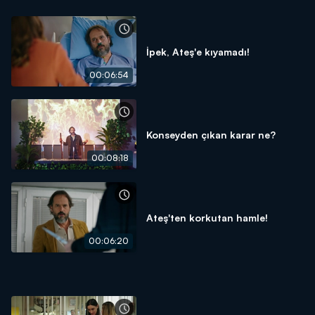
İpek, Ateş'e kıyamadı!
00:06:54
Konseyden çıkan karar ne?
00:08:18
Ateş'ten korkutan hamle!
00:06:20