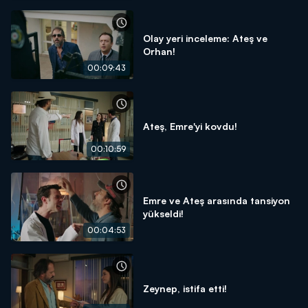
Olay yeri inceleme: Ateş ve
Orhan!
00:09:43
Ateş, Emre'yi kovdu!
00:10:59
Emre ve Ateş arasında tansiyon
yükseldi!
00:04:53
Zeynep, istifa etti!