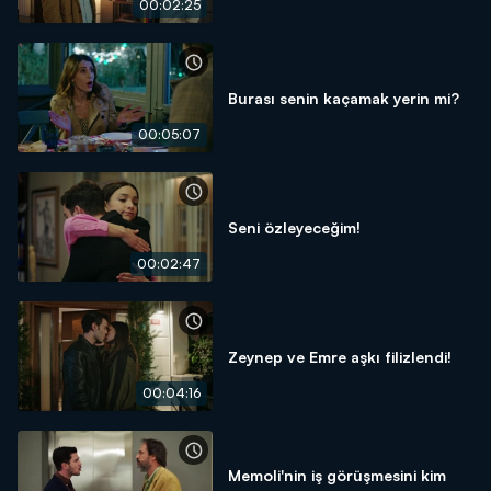
00:02:25
Burası senin kaçamak yerin mi?
00:05:07
Seni özleyeceğim!
00:02:47
Zeynep ve Emre aşkı filizlendi!
00:04:16
Memoli'nin iş görüşmesini kim