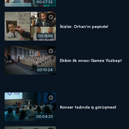
00:07:32
İkizler, Orhan'ın peşinde!
00:15:50
Ekibin ilk sınavı Gamze Yüzbaşı!
00:10:24
Konser tadında iş görüşmesi!
00:04:23