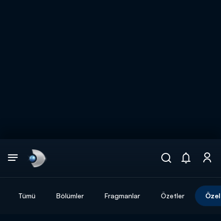
Arama
muhteşem ikili
ARAMA SONUÇLARI
Tümü
Bölümler
Fragmanlar
Özetler
Özel
DİĞER SONUÇLAR