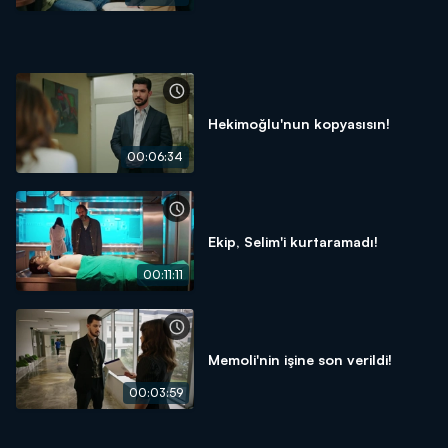
Hekimoğlu'nun kopyasısın!
00:06:34
Ekip, Selim'i kurtaramadı!
00:11:11
Memoli'nin işine son verildi!
00:03:59