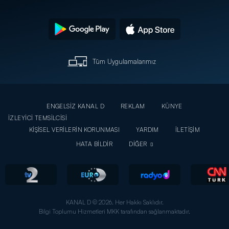
Tüm Uygulamalarımız
ENGELSİZ KANAL D
REKLAM
KÜNYE
İZLEYİCİ TEMSİLCİSİ
KİŞİSEL VERİLERİN KORUNMASI
YARDIM
İLETİŞİM
HATA BİLDİR
DİĞER
KANAL D © 2026. Her Hakkı Saklıdır.
Bilgi Toplumu Hizmetleri MKK tarafından sağlanmaktadır.