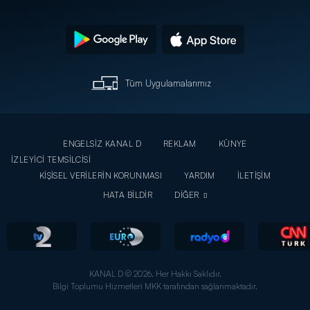
Tüm Uygulamalarımız
ENGELSİZ KANAL D
REKLAM
KÜNYE
İZLEYİCİ TEMSİLCİSİ
KİŞİSEL VERİLERİN KORUNMASI
YARDIM
İLETİŞİM
HATA BİLDİR
DİĞER
KANAL D © 2026. Her Hakkı Saklıdır.
Bilgi Toplumu Hizmetleri MKK tarafından sağlanmaktadır.