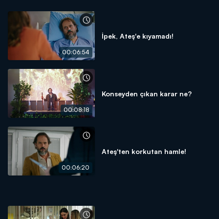
İpek, Ateş'e kıyamadı!
00:06:54
Konseyden çıkan karar ne?
00:08:18
Ateş'ten korkutan hamle!
00:06:20