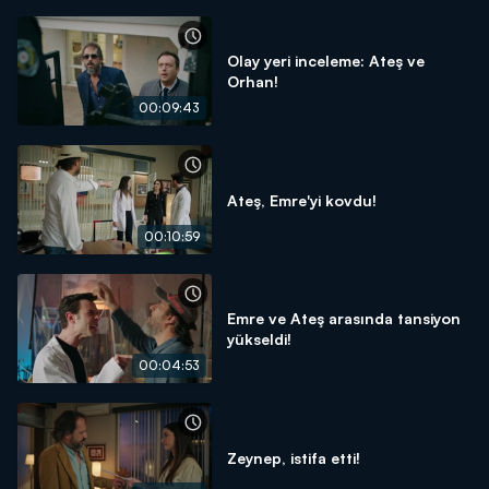
Olay yeri inceleme: Ateş ve
Orhan!
00:09:43
Ateş, Emre'yi kovdu!
00:10:59
Emre ve Ateş arasında tansiyon
yükseldi!
00:04:53
Zeynep, istifa etti!