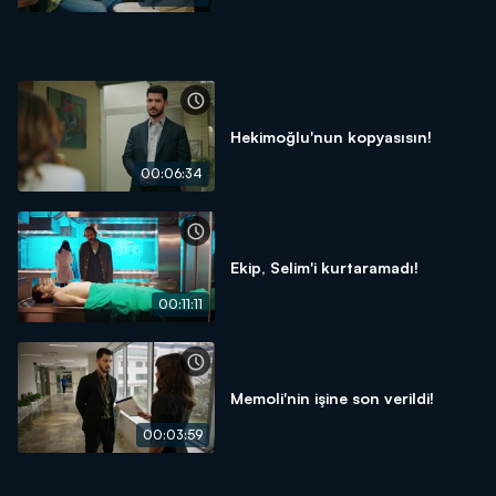
Hekimoğlu'nun kopyasısın!
00:06:34
Ekip, Selim'i kurtaramadı!
00:11:11
Memoli'nin işine son verildi!
00:03:59