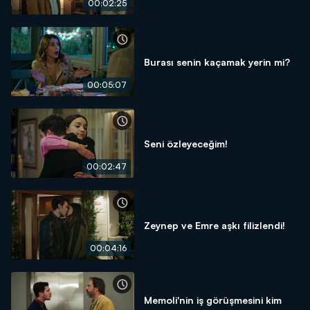
00:02:25
Burası senin kaçamak yerin mi?
00:05:07
Seni özleyeceğim!
00:02:47
Zeynep ve Emre aşkı filizlendi!
00:04:16
Memoli'nin iş görüşmesini kim