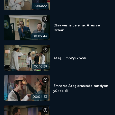
00:10:22
Olay yeri inceleme: Ateş ve
Orhan!
00:09:43
Ateş, Emre'yi kovdu!
00:10:59
Emre ve Ateş arasında tansiyon
yükseldi!
00:04:53