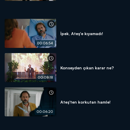
İpek, Ateş'e kıyamadı!
00:06:54
Konseyden çıkan karar ne?
00:08:18
Ateş'ten korkutan hamle!
00:06:20