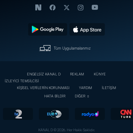
Tüm Uygulamalarımız
ENGELSİZ KANAL D
REKLAM
KÜNYE
İZLEYİCİ TEMSİLCİSİ
KİŞİSEL VERİLERİN KORUNMASI
YARDIM
İLETİŞİM
HATA BİLDİR
DİĞER
KANAL D © 2026. Her Hakkı Saklıdır.