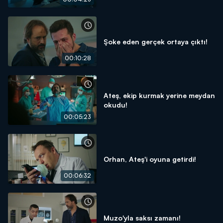
Şoke eden gerçek ortaya çıktı!
00:10:28
Ateş, ekip kurmak yerine meydan
okudu!
00:05:23
Orhan, Ateş'i oyuna getirdi!
00:06:32
Muzo'yla saksı zamanı!