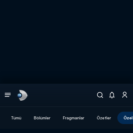
Arama
muhteşem ikili
ARAMA SONUÇLARI
Tümü
Bölümler
Fragmanlar
Özetler
Özel
DİĞER SONUÇLAR