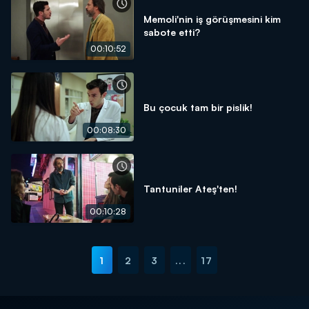
Memoli'nin iş görüşmesini kim
sabote etti?
00:10:52
Bu çocuk tam bir pislik!
00:08:30
Tantuniler Ateş'ten!
00:10:28
1
2
3
...
17