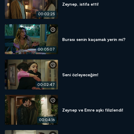
Zeynep, istifa etti!
00:02:25
Burası senin kaçamak yerin mi?
00:05:07
Seni özleyeceğim!
00:02:47
Zeynep ve Emre aşkı filizlendi!
00:04:16