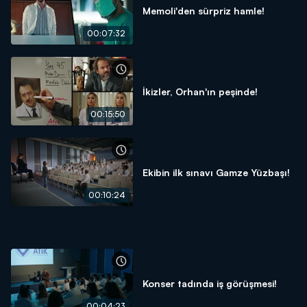
Memoli'den sürpriz hamle!
00:07:32
İkizler, Orhan'ın peşinde!
00:15:50
Ekibin ilk sınavı Gamze Yüzbaşı!
00:10:24
Konser tadında iş görüşmesi!
00:04:23