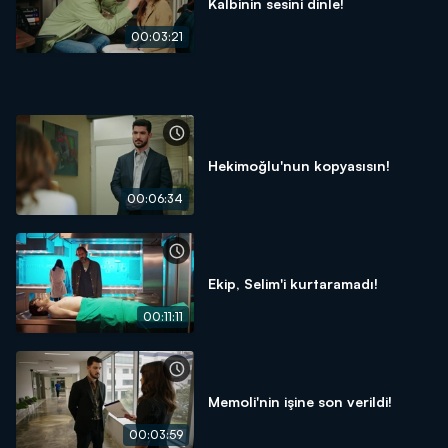
Kalbinin sesini dinle!
00:03:21
Hekimoğlu'nun kopyasısın!
00:06:34
Ekip, Selim'i kurtaramadı!
00:11:11
Memoli'nin işine son verildi!
00:03:59