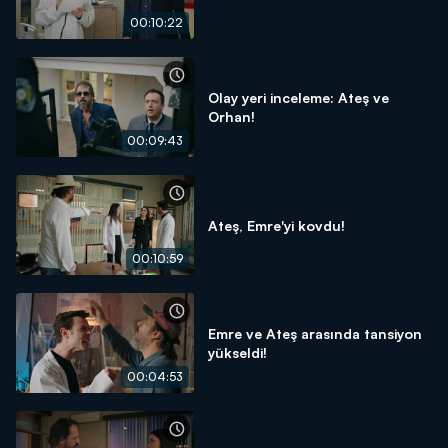
00:10:22
Olay yeri inceleme: Ateş ve
Orhan!
00:09:43
Ateş, Emre'yi kovdu!
00:10:59
Emre ve Ateş arasında tansiyon
yükseldi!
00:04:53