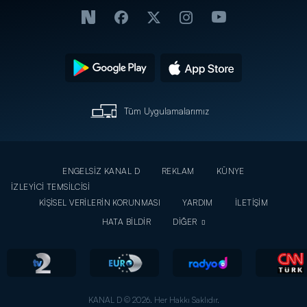
Tüm Uygulamalarımız
ENGELSİZ KANAL D
REKLAM
KÜNYE
İZLEYİCİ TEMSİLCİSİ
KİŞİSEL VERİLERİN KORUNMASI
YARDIM
İLETİŞİM
HATA BİLDİR
DİĞER
KANAL D © 2026. Her Hakkı Saklıdır.