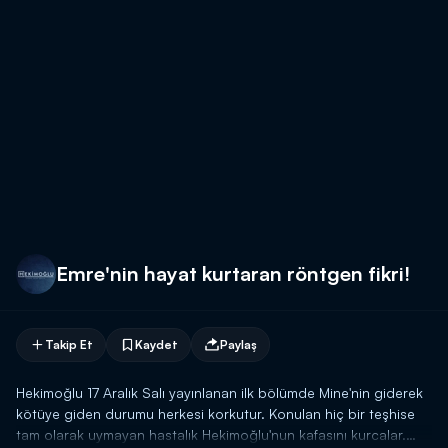
Emre'nin hayat kurtaran röntgen fikri!
Takip Et
Kaydet
Paylaş
Hekimoğlu 17 Aralık Salı yayınlanan ilk bölümde Mine'nin giderek
kötüye giden durumu herkesi korkutur. Konulan hiç bir teşhise
tam olarak uymayan hastalık Hekimoğlu'nun kafasını kurcalar.