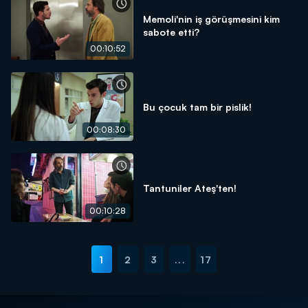
Memoli'nin iş görüşmesini kim
sabote etti?
00:10:52
Bu çocuk tam bir pislik!
00:08:30
Tantuniler Ateş'ten!
00:10:28
1
2
3
...
17