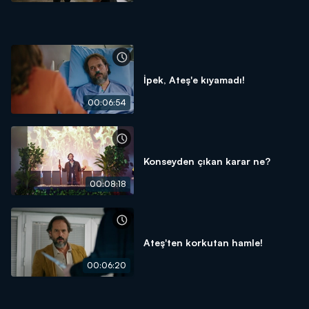
İpek, Ateş'e kıyamadı!
00:06:54
Konseyden çıkan karar ne?
00:08:18
Ateş'ten korkutan hamle!
00:06:20