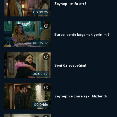
Zeynep, istifa etti!
00:02:25
Burası senin kaçamak yerin mi?
00:05:07
Seni özleyeceğim!
00:02:47
Zeynep ve Emre aşkı filizlendi!
00:04:16