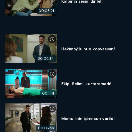
Kalbinin sesini dinle!
00:03:21
Hekimoğlu'nun kopyasısın!
00:06:34
Ekip, Selim'i kurtaramadı!
00:11:11
Memoli'nin işine son verildi!
00:03:59