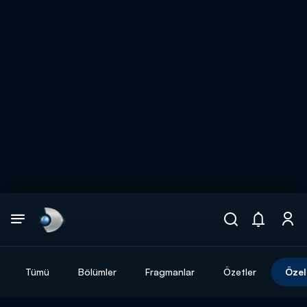
Arama
muhteşem ikili
ARAMA SONUÇLARI
Tümü
Bölümler
Fragmanlar
Özetler
Özel
DİĞER SONUÇLAR