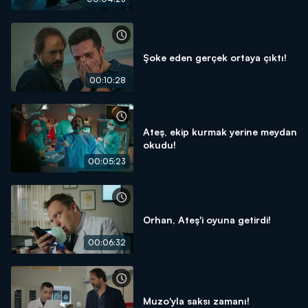
Şoke eden gerçek ortaya çıktı!
00:10:28
Ateş, ekip kurmak yerine meydan
okudu!
00:05:23
Orhan, Ateş'i oyuna getirdi!
00:06:32
Muzo'yla saksı zamanı!