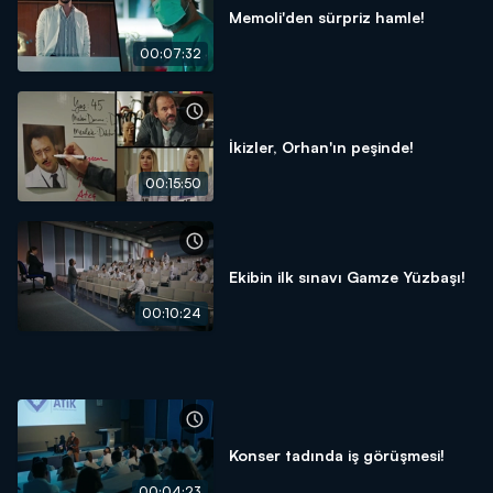
Memoli'den sürpriz hamle!
00:07:32
İkizler, Orhan'ın peşinde!
00:15:50
Ekibin ilk sınavı Gamze Yüzbaşı!
00:10:24
Konser tadında iş görüşmesi!
00:04:23