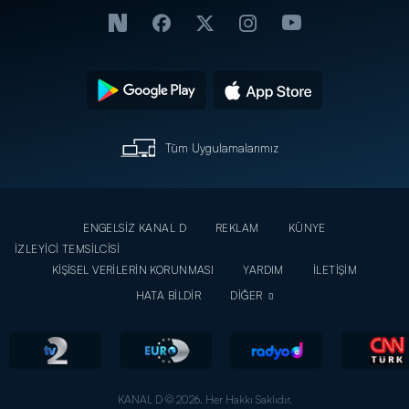
Tüm Uygulamalarımız
ENGELSİZ KANAL D
REKLAM
KÜNYE
İZLEYİCİ TEMSİLCİSİ
KİŞİSEL VERİLERİN KORUNMASI
YARDIM
İLETİŞİM
HATA BİLDİR
DİĞER
KANAL D © 2026. Her Hakkı Saklıdır.