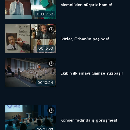
Memoli'den sürpriz hamle!
00:07:32
İkizler, Orhan'ın peşinde!
00:15:50
Ekibin ilk sınavı Gamze Yüzbaşı!
00:10:24
Konser tadında iş görüşmesi!
00:04:23