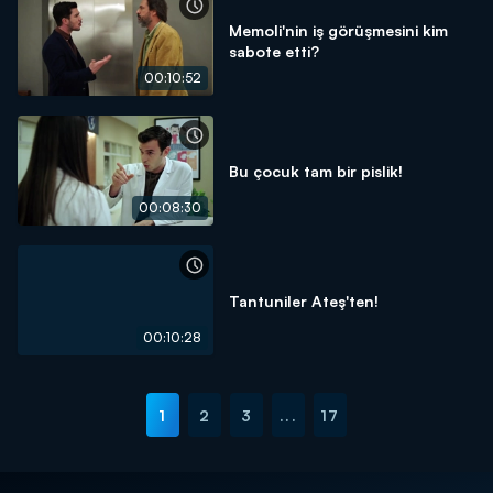
Memoli'nin iş görüşmesini kim
sabote etti?
00:10:52
Bu çocuk tam bir pislik!
00:08:30
Tantuniler Ateş'ten!
00:10:28
1
2
3
...
17