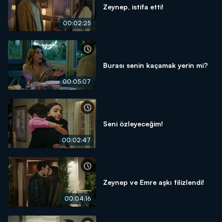
Zeynep, istifa etti!
00:02:25
Burası senin kaçamak yerin mi?
00:05:07
Seni özleyeceğim!
00:02:47
Zeynep ve Emre aşkı filizlendi!
00:04:16