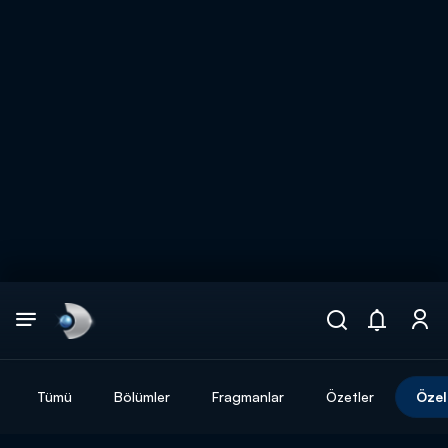
Arama
muhteşem ikili
ARAMA SONUÇLARI
Tümü
Bölümler
Fragmanlar
Özetler
Özel
DİĞER SONUÇLAR