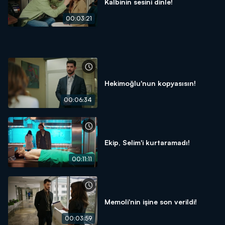
Kalbinin sesini dinle!
00:03:21
Hekimoğlu'nun kopyasısın!
00:06:34
Ekip, Selim'i kurtaramadı!
00:11:11
Memoli'nin işine son verildi!
00:03:59