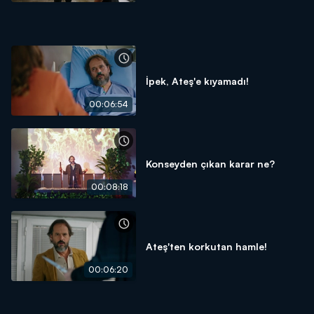
İpek, Ateş'e kıyamadı!
00:06:54
Konseyden çıkan karar ne?
00:08:18
Ateş'ten korkutan hamle!
00:06:20