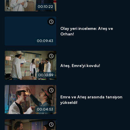
00:10:22
Olay yeri inceleme: Ateş ve
Orhan!
00:09:43
Ateş, Emre'yi kovdu!
00:10:59
Emre ve Ateş arasında tansiyon
yükseldi!
00:04:53