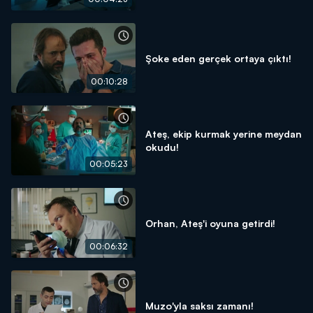
Şoke eden gerçek ortaya çıktı!
00:10:28
Ateş, ekip kurmak yerine meydan
okudu!
00:05:23
Orhan, Ateş'i oyuna getirdi!
00:06:32
Muzo'yla saksı zamanı!