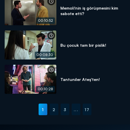
Memoli'nin iş görüşmesini kim
sabote etti?
00:10:52
Bu çocuk tam bir pislik!
00:08:30
Tantuniler Ateş'ten!
00:10:28
1
2
3
...
17