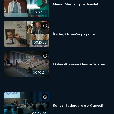
Memoli'den sürpriz hamle!
00:07:32
İkizler, Orhan'ın peşinde!
00:15:50
Ekibin ilk sınavı Gamze Yüzbaşı!
00:10:24
Konser tadında iş görüşmesi!
00:04:23