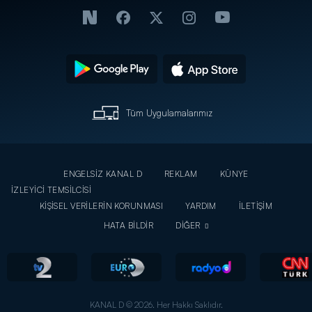
Tüm Uygulamalarımız
ENGELSİZ KANAL D
REKLAM
KÜNYE
İZLEYİCİ TEMSİLCİSİ
KİŞİSEL VERİLERİN KORUNMASI
YARDIM
İLETİŞİM
HATA BİLDİR
DİĞER
KANAL D © 2026. Her Hakkı Saklıdır.