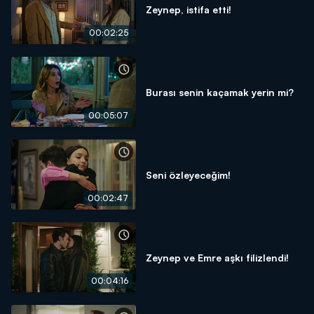
Zeynep, istifa etti!
00:02:25
Burası senin kaçamak yerin mi?
00:05:07
Seni özleyeceğim!
00:02:47
Zeynep ve Emre aşkı filizlendi!
00:04:16