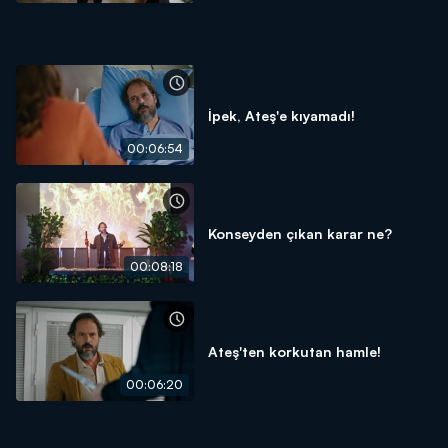
İpek, Ateş'e kıyamadı!
00:06:54
Konseyden çıkan karar ne?
00:08:18
Ateş'ten korkutan hamle!
00:06:20