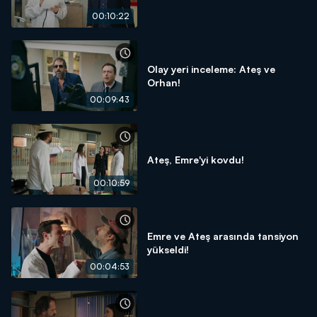
00:10:22
Olay yeri inceleme: Ateş ve
Orhan!
00:09:43
Ateş, Emre'yi kovdu!
00:10:59
Emre ve Ateş arasında tansiyon
yükseldi!
00:04:53