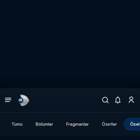
Arama
muhteşem ikili
ARAMA SONUÇLARI
Tümü
Bölümler
Fragmanlar
Özetler
Özel
DİĞER SONUÇLAR