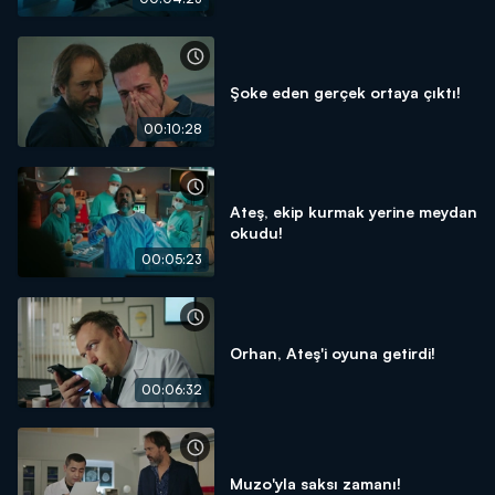
Şoke eden gerçek ortaya çıktı!
00:10:28
Ateş, ekip kurmak yerine meydan
okudu!
00:05:23
Orhan, Ateş'i oyuna getirdi!
00:06:32
Muzo'yla saksı zamanı!