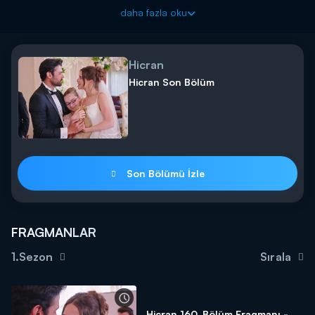
Hicran acıyla yıkılırlar.
daha fazla oku
Hicran yeni bölümleriyle hafta içi her gün 17.00'de Kanal
D'de!
Hicran
Hicran Son Bölüm
Son Bölümü İzle
FRAGMANLAR
1.Sezon
Sırala
Hicran 160. Bölüm Fragmanı -