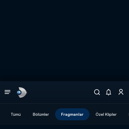
Arama
muhteşem ikili
ARAMA SONUÇLARI
Tümü
Bölümler
Fragmanlar
Özel Klipler
DİĞER SONUÇLAR