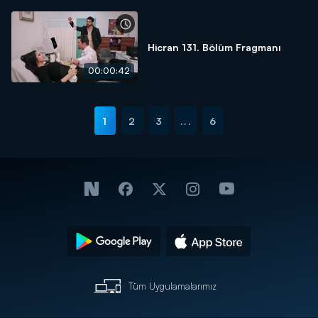
Hicran 131. Bölüm Fragmanı
00:00:42
1
2
3
...
6
Tüm Uygulamalarımız