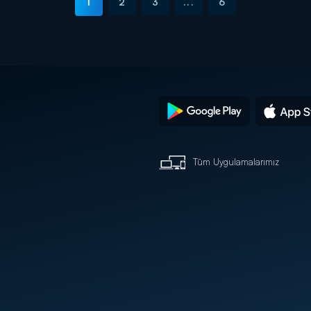
1
2
3
...
6
Tüm Uygulamalarımız