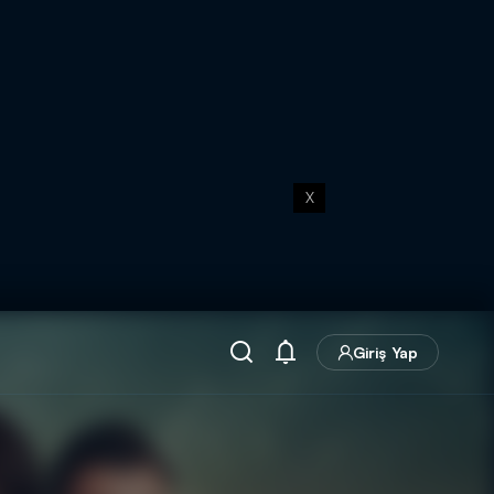
X
Giriş Yap