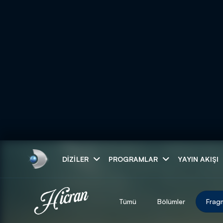
Arama
DIZILER
PROGRAMLAR
YAYIN AKIŞI
ARAMA SONUÇLAR
Tümü
Bölümler
Frag