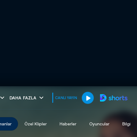
muhteşem ikili
DAHA FAZLA
CANLI YAYIN
I
manlar
Özel Klipler
Haberler
Oyuncular
Bilgi