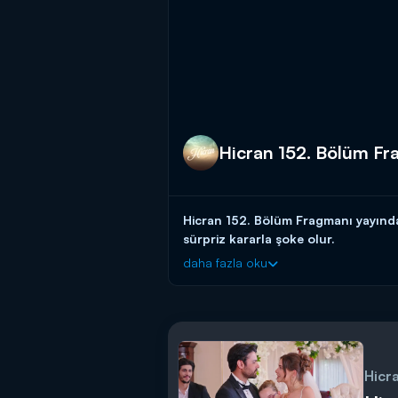
Hicran 152. Bölüm F
Hicran 152. Bölüm Fragmanı yayında!
sürpriz kararla şoke olur.
daha fazla oku
Leyla, hakkındaki gerçekleri öğrenince
Hicran yeni bölümü ile 20 Haziran S
Hicr