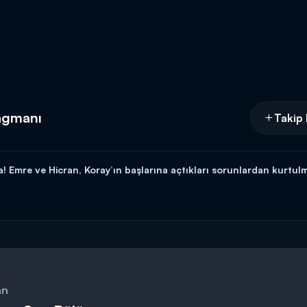
ragmanı
Takip 
 Emre ve Hicran, Koray’ın başlarına açtıkları sorunlardan kurtulma
 şoke olur. Cihan ise Leyla’yı kaybetmemeye kararlıdır.
alı saat 17.00’te Kanal D’de…
an