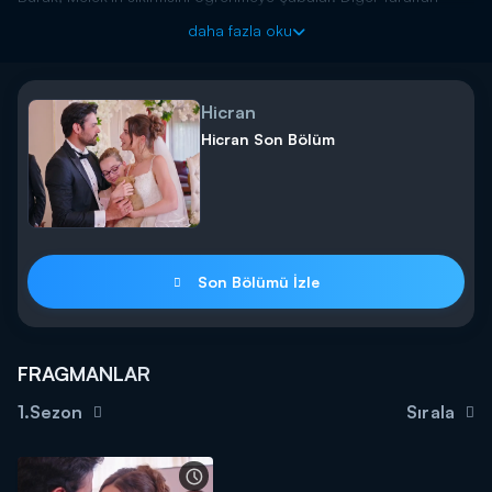
Hicran konusunda, Emre’nin ağzını arar. Emre, öfkelenir.
daha fazla oku
Emre’ninse kıskançlığı artmaktadır. Hicran’a bağırdığı için, içinde
pişmanlık vardır. Burak’a sert davranır.
Hicran yeni bölümleriyle hafta içi her gün 17.00'de Kanal
Hicran
D'de!
Hicran Son Bölüm
Son Bölümü İzle
FRAGMANLAR
1.Sezon
Sırala