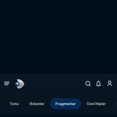
Arama
muhteşem ikili
ARAMA SONUÇLARI
Tümü
Bölümler
Fragmanlar
Özel Klipler
DİĞER SONUÇLAR