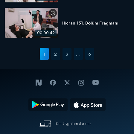
Hicran 131. Bölüm Fragmanı
00:00:42
1
2
3
...
6
Tüm Uygulamalarımız