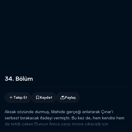
34. Bölüm
Takip Et
Kaydet
Paylaş
Aksak sözünde durmuş, Mahide gerçeği anlatarak Çınar’ı
serbest bırakacak ifadeyi vermiştir. Bu kez de, hem kendisi hem
de tetiği çeken Dursun Amca yargı önüne çıkacağı için
endişelidir.