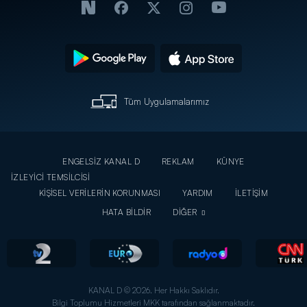
Tüm Uygulamalarımız
ENGELSİZ KANAL D
REKLAM
KÜNYE
İZLEYİCİ TEMSİLCİSİ
KİŞİSEL VERİLERİN KORUNMASI
YARDIM
İLETİŞİM
HATA BİLDİR
DİĞER
KANAL D © 2026. Her Hakkı Saklıdır.
Bilgi Toplumu Hizmetleri MKK tarafından sağlanmaktadır.