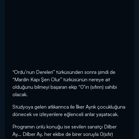
“Ordu’nun Dereleri” türküsünden sonra şimdi de
“Mardin Kapı Şen Olur” türküsünün nereye ait
olduğunu bilmeyi başaran ekip “0”ın (sıfırın) sahibi
olacak.
Stüdyoya gelen atlıkarınca ile İlker Ayrık çocukluğuna
dönecek ve izleyenlere eğlenceli anlar yaşatacak.
Programın ünlü konuğu ise sevilen sanatçı Dilber
Ay... Dilber Ay, her ekibe de birer soruyla 0(sıfır)