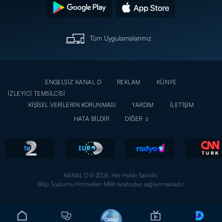
Tüm Uygulamalarımız
ENGELSİZ KANAL D
REKLAM
KÜNYE
İZLEYİCİ TEMSİLCİSİ
KİŞİSEL VERİLERİN KORUNMASI
YARDIM
İLETİŞİM
HATA BİLDİR
DİĞER
KANAL D © 2026. Her Hakkı Saklıdır.
Bilgi Toplumu Hizmetleri MKK tarafından sağlanmaktadır.
CANLI