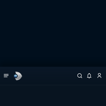
Arama
muhteşem ikili
ARAMA SONUÇLARI
DİĞER SONUÇLAR