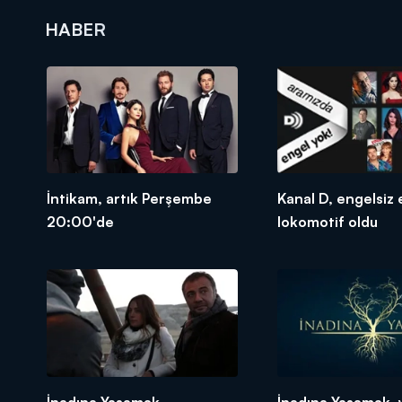
HABER
DİĞER SONUÇLAR
İntikam, artık Perşembe
Kanal D, engelsiz 
20:00'de
lokomotif oldu
İnadına Yaşamak,
İnadına Yaşamak, 