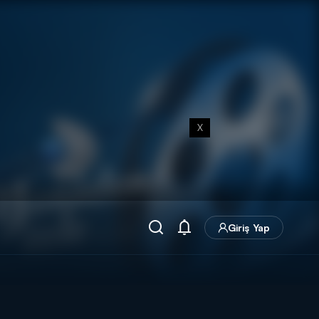
X
Giriş Yap