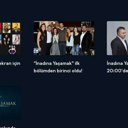
ekran için
"İnadına Yaşamak" ilk
İnadına 
bölümden birinci oldu!
20:00'de 
yakında