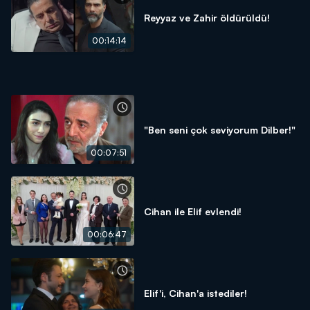
Reyyaz ve Zahir öldürüldü!
00:14:14
"Ben seni çok seviyorum Dilber!"
00:07:51
Cihan ile Elif evlendi!
00:06:47
Elif'i, Cihan'a istediler!