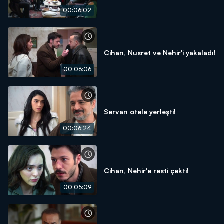
00:06:02
Cihan, Nusret ve Nehir'i yakaladı!
00:06:06
Servan otele yerleşti!
00:06:24
Cihan, Nehir'e resti çekti!
00:05:09