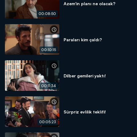
Azem'in planı ne olacak?
00:08:50
Paraları kim çaldı?
00:10:15
Dilber gemileri yaktı!
00:11:34
Sürpriz evlilik teklifi!
00:05:23