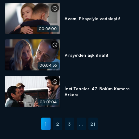
Azem, Piraye'yle vedalaştı!
00:05:00
Piraye'den aşk itirafı!
00:04:55
İnci Taneleri 47. Bölüm Kamera
Arkası
00:01:04
1
2
3
...
21