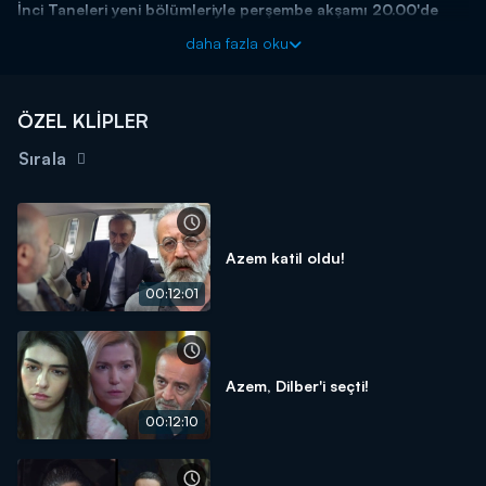
İnci Taneleri yeni bölümleriyle perşembe akşamı 20.00'de
Kanal D'de!
daha fazla oku
ÖZEL KLİPLER
Sırala
Azem katil oldu!
00:12:01
Azem, Dilber'i seçti!
00:12:10