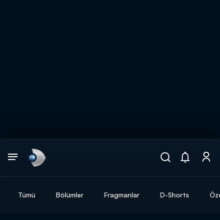
Arama
muhteşem ikili
ARAMA SONUÇLARI
Tümü
Bölümler
Fragmanlar
D-Shorts
Öze
DİĞER SONUÇLAR