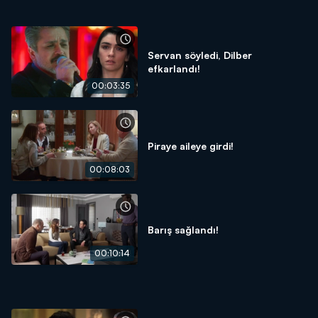
Servan söyledi, Dilber
efkarlandı!
00:03:35
Piraye aileye girdi!
00:08:03
Barış sağlandı!
00:10:14