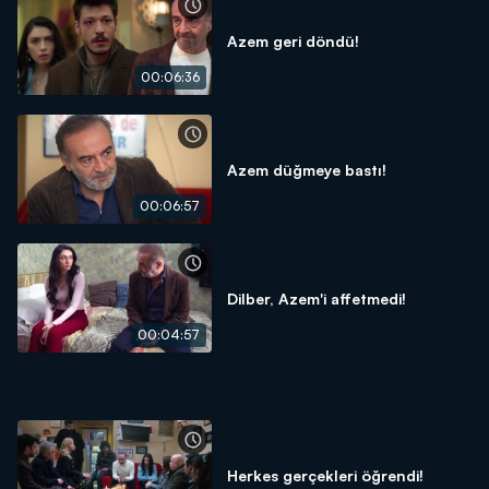
Azem geri döndü!
00:06:36
Azem düğmeye bastı!
00:06:57
Dilber, Azem'i affetmedi!
00:04:57
Herkes gerçekleri öğrendi!