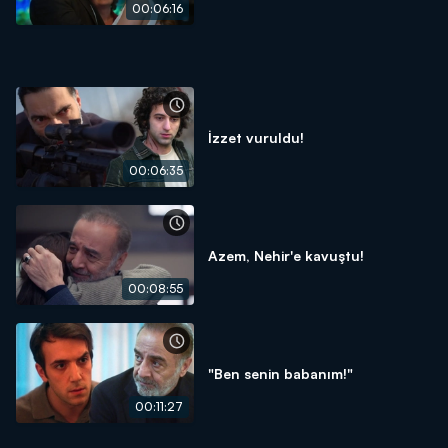
00:06:16
İzzet vuruldu!
00:06:35
Azem, Nehir'e kavuştu!
00:08:55
"Ben senin babanım!"
00:11:27