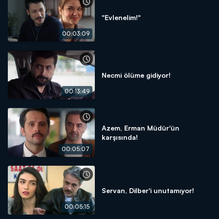
"Evlenelim!"
00:03:09
Necmi ölüme gidiyor!
00:13:49
Azem, Erman Müdür'ün
karşısında!
00:05:07
Servan, Dilber'i unutamıyor!
00:05:15