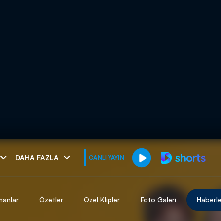
muhteşem ikili
DAHA FAZLA
CANLI YAYIN
I
manlar
Özetler
Özel Klipler
Foto Galeri
Haberle