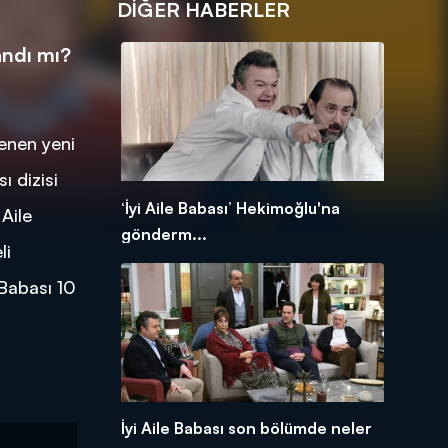
DIĞER HABERLER
andı mı?
lenen yeni
ı dizisi
‘İyi Aile Babası’ Hekimoğlu'na
Aile
gönderm...
li
 Babası 10
İyi Aile Babası son bölümde neler