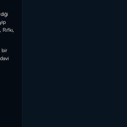
diği
yip
 Rıfkı,
 bir
davi