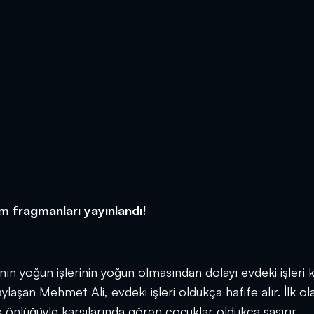
üm fragmanları yayınlandı!
nın yoğun işlerinin yoğun olmasından dolayı evdeki işleri 
aylaşan Mehmet Ali, evdeki işleri oldukça hafife alır. İlk ol
önlüğüyle karşılarında gören çocuklar oldukça şaşırır.