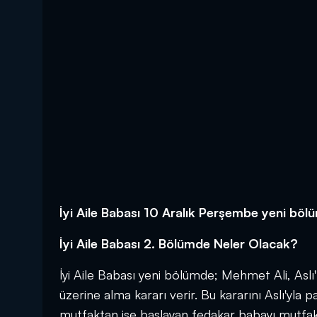
İyi Aile Babası 10 Aralık Perşembe yeni böl
İyi Aile Babası 2. Bölümde Neler Olacak?
İyi Aile Babası yeni bölümde; Mehmet Ali, Aslı'
üzerine alma kararı verir. Bu kararını Aslı'yla p
mutfaktan işe başlayan fedakar babayı mutfak 