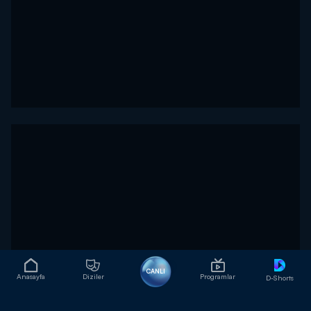
CANLI
Anasayfa
Diziler
Programlar
D-Shorts