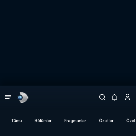
Arama
muhteşem ikili
ARAMA SONUÇLARI
Tümü
Bölümler
Fragmanlar
Özetler
Özel 
DİĞER SONUÇLAR