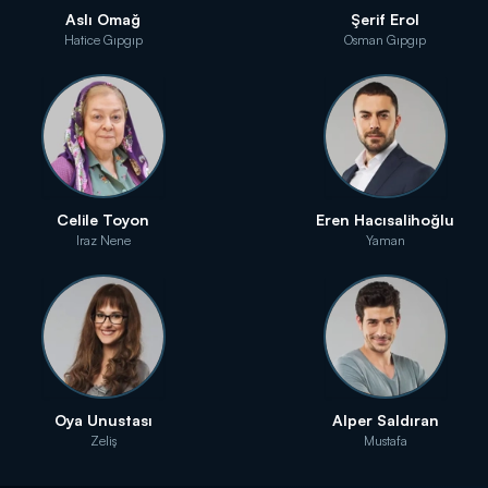
Aslı Omağ
Şerif Erol
Hatice Gıpgıp
Osman Gıpgıp
Celile Toyon
Eren Hacısalihoğlu
Iraz Nene
Yaman
Oya Unustası
Alper Saldıran
Zeliş
Mustafa