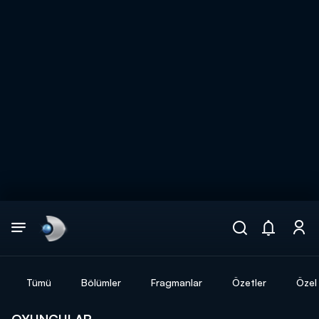
Arama
muhteşem ikili
ARAMA SONUÇLARI
Tümü
Bölümler
Fragmanlar
Özetler
Özel 
DİĞER SONUÇLAR