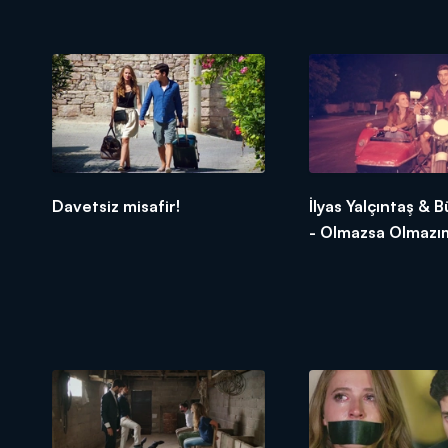
Davetsiz misafir!
İlyas Yalçıntaş & B
- Olmazsa Olmazı