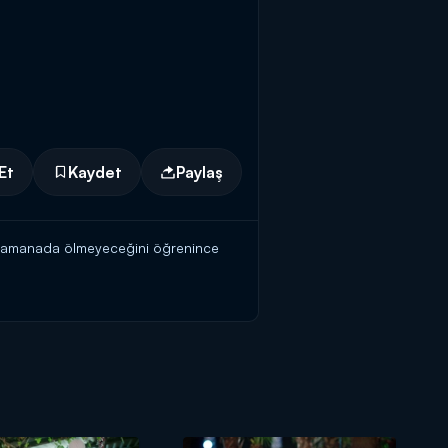
Et
Kaydet
Paylaş
ın zamanada ölmeyeceğini öğrenince