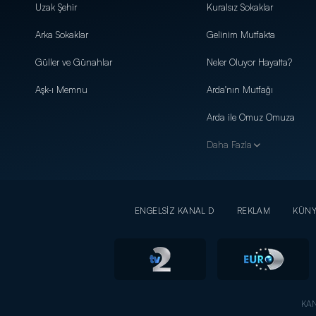
Uzak Şehir
Kuralsız Sokaklar
Arka Sokaklar
Gelinim Mutfakta
Güller ve Günahlar
Neler Oluyor Hayatta?
Aşk-ı Memnu
Arda'nın Mutfağı
Arda ile Omuz Omuza
Daha Fazla
ENGELSİZ KANAL D
REKLAM
KÜN
KAN