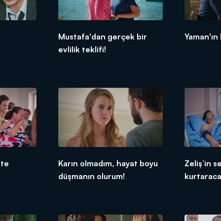
Mustafa'dan gerçek bir
Yaman'ın 
evlilik teklifi!
şte
Karın olmadım, hayat boyu
Zeliş’in s
düşmanın olurum!
kurtarac