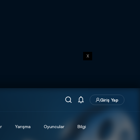
X
Giriş Yap
r
Yarışma
Oyuncular
Bilgi