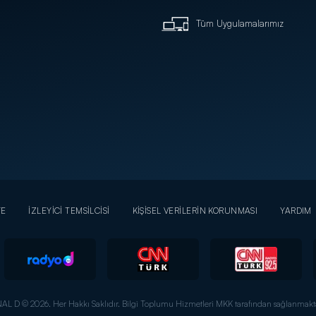
Tüm Uygulamalarımız
YE
İZLEYİCİ TEMSİLCİSİ
KİŞİSEL VERİLERİN KORUNMASI
YARDIM
AL D © 2026. Her Hakkı Saklıdır.
Bilgi Toplumu Hizmetleri MKK tarafından sağlanmakta