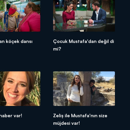
an köçek dansı
Çocuk Mustafa'dan değil di
mi?
 haber var!
Zeliş ile Mustafa'nın size
müjdesi var!