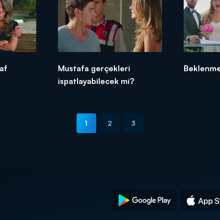
raf
Mustafa gerçekleri
Beklenme
ispatlayabilecek mi?
1
2
3