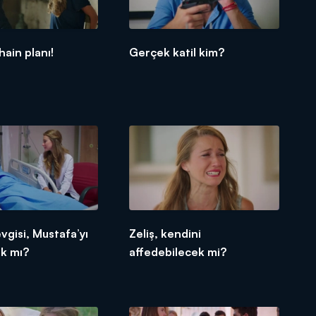
hain planı!
Gerçek katil kim?
evgisi, Mustafa’yı
Zeliş, kendini
ak mı?
affedebilecek mi?