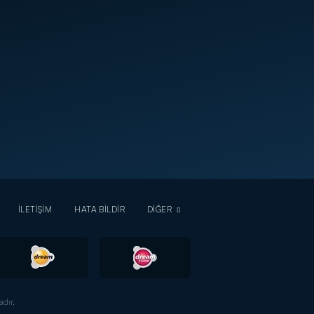
İLETİŞİM
HATA BİLDİR
DİĞER
dır.