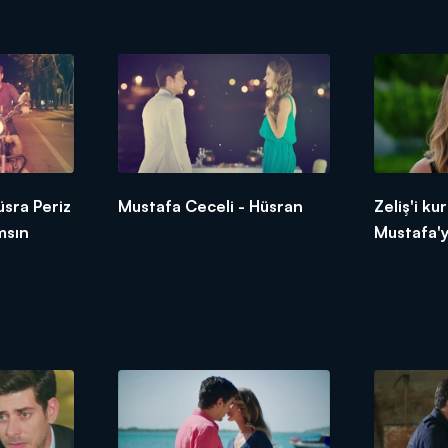
üsra Periz
Mustafa Ceceli - Hüsran
Zeliş'i k
msın
Mustafa'y