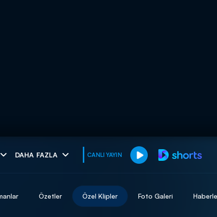
muhteşem ikili
DAHA FAZLA
CANLI YAYIN
I
manlar
Özetler
Özel Klipler
Foto Galeri
Haberle