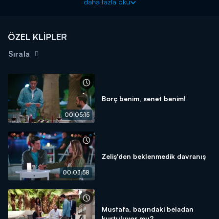
daha fazla oku
ÖZEL KLİPLER
Sırala
Borç benim, senet benim!
00:05:15
Zeliş'den beklenmedik davranış
00:03:58
Mustafa, başındaki beladan
kurtuluyor mu?