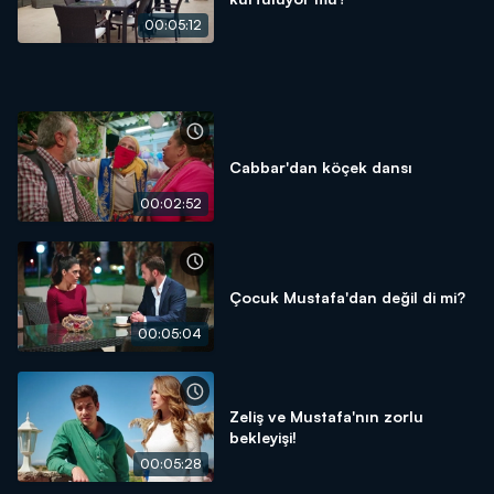
00:05:12
Cabbar'dan köçek dansı
00:02:52
Çocuk Mustafa'dan değil di mi?
00:05:04
Zeliş ve Mustafa'nın zorlu
bekleyişi!
00:05:28