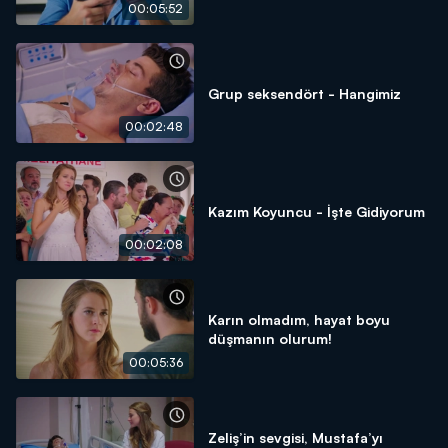
00:05:52
Grup seksendört - Hangimiz
00:02:48
Kazım Koyuncu - İşte Gidiyorum
00:02:08
Karın olmadım, hayat boyu
düşmanın olurum!
00:05:36
Zeliş’in sevgisi, Mustafa’yı