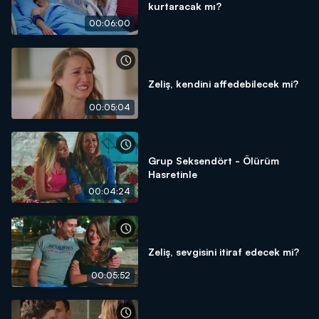
kurtaracak mı?
00:06:00
Zeliş, kendini affedebilecek mi?
00:05:04
Grup Seksendört - Ölürüm
Hasretinle
00:04:24
Zeliş, sevgisini itiraf edecek mi?
00:05:52