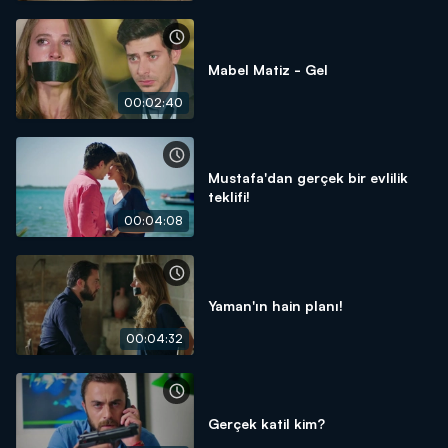
Mabel Matiz - Gel
00:02:40
Mustafa'dan gerçek bir evlilik
teklifi!
00:04:08
Yaman'ın hain planı!
00:04:32
Gerçek katil kim?