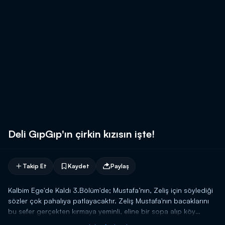
Deli GıpGıp'ın çirkin kızısın işte!
Takip Et
Kaydet
Paylaş
Kalbim Ege'de Kaldı 3.Bölüm'de; Mustafa’nın, Zeliş için söylediği
sözler çok pahalıya patlayacaktır. Zeliş Mustafa'nın bacaklarını
bu sefer gerçekten kırmaya yeminli, eline bir sopa alıp köy
meydan ında kovalarken Mustafa babasının dükkanına sığınır.