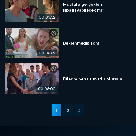
Mustafa gerçekleri
ispatlayabilecek mi?
00:05:52
Beklenmedik son!
00:05:52
Dilerim bensiz mutlu olursun!
00:06:00
1
2
3