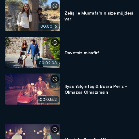
Zeliş ile Mustafa'nın size müjdesi
var!
00:00:16
Davetsiz misafir!
00:02:08
İlyas Yalçıntaş & Büsra Periz -
Olmazsa Olmazımsın
00:03:52