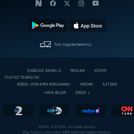
Tüm Uygulamalarımız
ENGELSİZ KANAL D
REKLAM
KÜNYE
İZLEYİCİ TEMSİLCİSİ
KİŞİSEL VERİLERİN KORUNMASI
YARDIM
İLETİŞİM
HATA BİLDİR
DİĞER
KANAL D © 2026. Her Hakkı Saklıdır.
Bilgi Toplumu Hizmetleri MKK tarafından sağlanmaktadır.