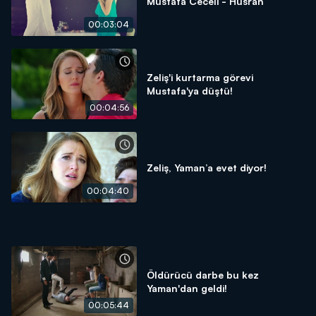
Mustafa Ceceli - Hüsran
00:03:04
Zeliş'i kurtarma görevi
Mustafa'ya düştü!
00:04:56
Zeliş, Yaman’a evet diyor!
00:04:40
Öldürücü darbe bu kez
Yaman'dan geldi!
00:05:44