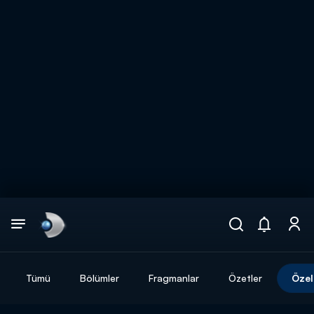
Arama
muhteşem ikili
ARAMA SONUÇLARI
Tümü
Bölümler
Fragmanlar
Özetler
Özel
DİĞER SONUÇLAR