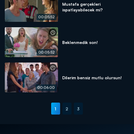
Mustafa gerçekleri
ispatlayabilecek mi?
00:05:52
Beklenmedik son!
00:05:52
Dilerim bensiz mutlu olursun!
00:06:00
1
2
3