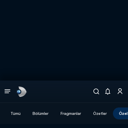
Arama
muhteşem ikili
ARAMA SONUÇLARI
Tümü
Bölümler
Fragmanlar
Özetler
Özel
DİĞER SONUÇLAR