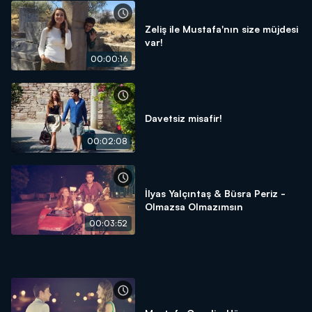
Zeliş ile Mustafa'nın size müjdesi
var!
00:00:16
Davetsiz misafir!
00:02:08
İlyas Yalçıntaş & Büsra Periz -
Olmazsa Olmazımsın
00:03:52