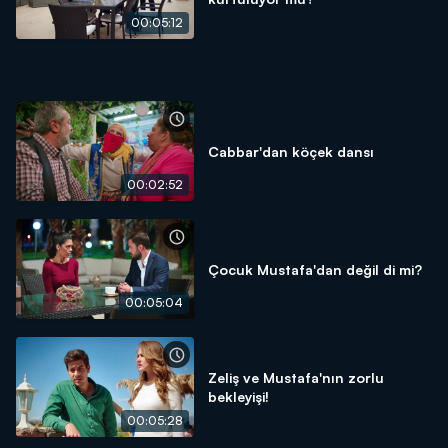
00:05:12
Cabbar'dan köçek dansı
00:02:52
Çocuk Mustafa'dan değil di mi?
00:05:04
Zeliş ve Mustafa'nın zorlu
bekleyişi!
00:05:28