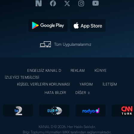
Tüm Uygulamalarımız
ENGELSİZ KANAL D
REKLAM
KÜNYE
İZLEYİCİ TEMSİLCİSİ
KİŞİSEL VERİLERİN KORUNMASI
YARDIM
İLETİŞİM
HATA BİLDİR
DİĞER
KANAL D © 2026. Her Hakkı Saklıdır.
Bilgi Toplumu Hizmetleri MKK tarafından sağlanmaktadır.