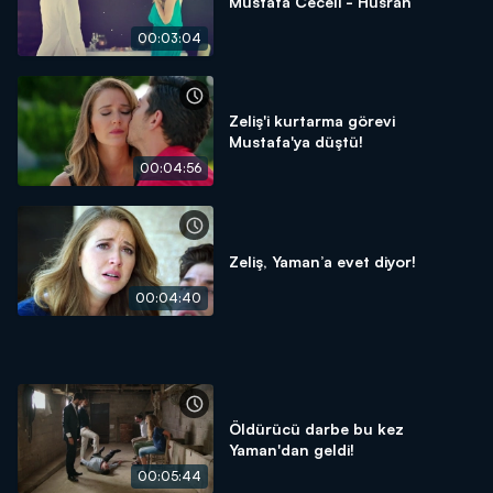
Mustafa Ceceli - Hüsran
00:03:04
Zeliş'i kurtarma görevi
Mustafa'ya düştü!
00:04:56
Zeliş, Yaman’a evet diyor!
00:04:40
Öldürücü darbe bu kez
Yaman'dan geldi!
00:05:44