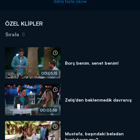
daha fazla oku
ÖZEL KLİPLER
Sırala
Borç benim, senet benim!
00:05:15
Zeliş'den beklenmedik davranış
00:03:58
Mustafa, başındaki beladan
kurtuluyor mu?