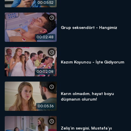
00:05:52
Grup seksendört - Hangimiz
00:02:48
Kazım Koyuncu - İşte Gidiyorum
00:02:08
Karın olmadım, hayat boyu
düşmanın olurum!
00:05:36
Zeliş’in sevgisi, Mustafa’yı