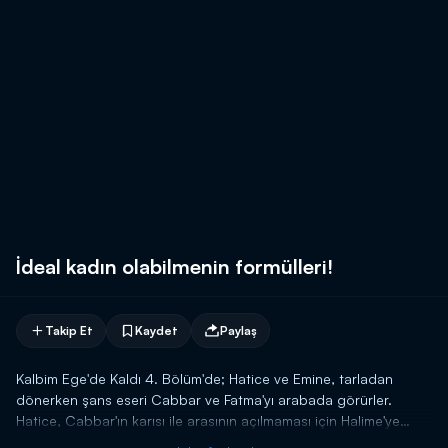
İdeal kadın olabilmenin formülleri!
Takip Et
Kaydet
Paylaş
Kalbim Ege'de Kaldı 4. Bölüm'de; Hatice ve Emine, tarladan
dönerken şans eseri Cabbar ve Fatma'yı arabada görürler.
Hatice, Cabbar'ın karısı ile arasının açılmaması için Halime'ye
kadınlık dersi vermeye karar verir.