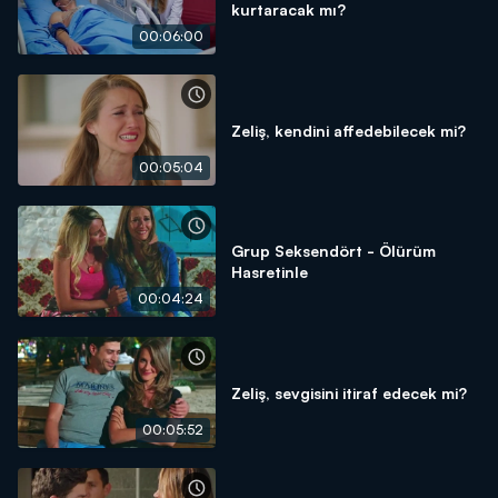
kurtaracak mı?
00:06:00
Zeliş, kendini affedebilecek mi?
00:05:04
Grup Seksendört - Ölürüm
Hasretinle
00:04:24
Zeliş, sevgisini itiraf edecek mi?
00:05:52