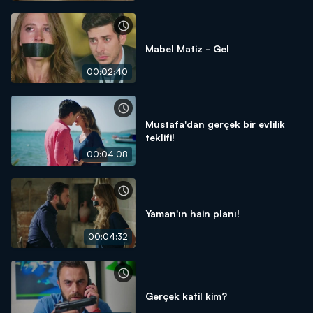
Mabel Matiz - Gel
00:02:40
Mustafa'dan gerçek bir evlilik
teklifi!
00:04:08
Yaman'ın hain planı!
00:04:32
Gerçek katil kim?