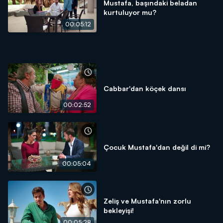
Mustafa, başındaki beladan
kurtuluyor mu?
00:05:12
Cabbar'dan köçek dansı
00:02:52
Çocuk Mustafa'dan değil di mi?
00:05:04
Zeliş ve Mustafa'nın zorlu
bekleyişi!
00:05:28