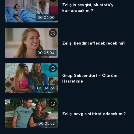
Zeliş’in sevgisi, Mustafa’yı
kurtaracak mı?
00:06:00
Zeliş, kendini affedebilecek mi?
00:05:04
Grup Seksendört - Ölürüm
Hasretinle
00:04:24
Zeliş, sevgisini itiraf edecek mi?
00:05:52