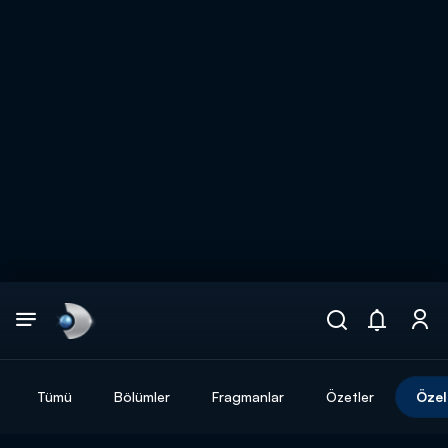
Arama
muhteşem ikili
ARAMA SONUÇLARI
Tümü
Bölümler
Fragmanlar
Özetler
Özel
DİĞER SONUÇLAR