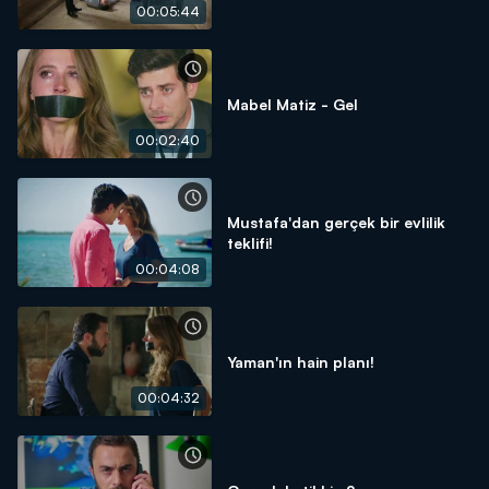
00:05:44
Mabel Matiz - Gel
00:02:40
Mustafa'dan gerçek bir evlilik
teklifi!
00:04:08
Yaman'ın hain planı!
00:04:32