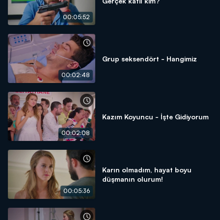
Gerçek katil kim?
00:05:52
Grup seksendört - Hangimiz
00:02:48
Kazım Koyuncu - İşte Gidiyorum
00:02:08
Karın olmadım, hayat boyu
düşmanın olurum!
00:05:36