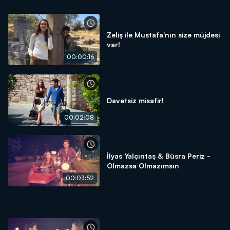
Zeliş ile Mustafa'nın size müjdesi
var!
00:00:16
Davetsiz misafir!
00:02:08
İlyas Yalçıntaş & Büsra Periz -
Olmazsa Olmazımsın
00:03:52