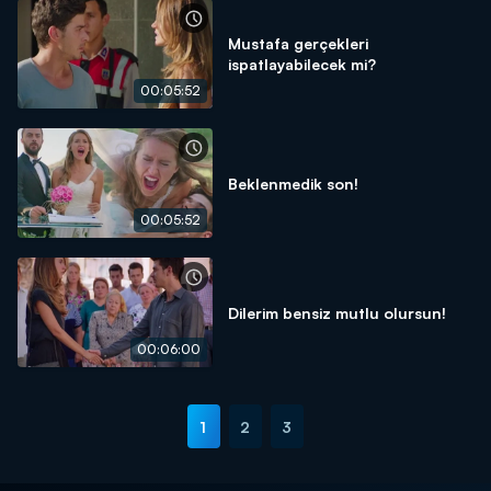
Mustafa gerçekleri
ispatlayabilecek mi?
00:05:52
Beklenmedik son!
00:05:52
Dilerim bensiz mutlu olursun!
00:06:00
1
2
3