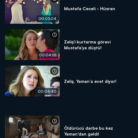
Mustafa Ceceli - Hüsran
00:03:04
Zeliş'i kurtarma görevi
Mustafa'ya düştü!
00:04:56
Zeliş, Yaman’a evet diyor!
00:04:40
Öldürücü darbe bu kez
Yaman'dan geldi!