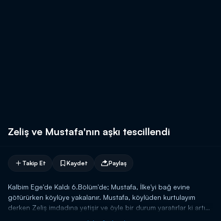
Zeliş ve Mustafa'nın aşkı tescillendi
Takip Et
Kaydet
Paylaş
Kalbim Ege'de Kaldı 6.Bölüm'de; Mustafa, İlke'yi bağ evine
götürürken köylüye yakalanır. Mustafa, köylüden kurtulayım
derken Zeliş imdadına yetişir ve öyle bir durum yaratırlar ki artık
aşkları köylünün gözünde tescillenmiş olur.