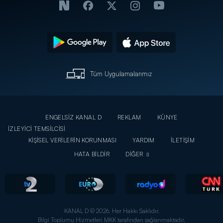
Tüm Uygulamalarımız
ENGELSİZ KANAL D
REKLAM
KÜNYE
İZLEYİCİ TEMSİLCİSİ
KİŞİSEL VERİLERİN KORUNMASI
YARDIM
İLETİŞİM
HATA BİLDİR
DİĞER
KANAL D © 2026. Her Hakkı Saklıdır.
Bilgi Toplumu Hizmetleri MKK tarafından sağlanmaktadır.