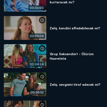
kurtaracak mı?
00:06:00
Zeliş, kendini affedebilecek mi?
00:05:04
Grup Seksendört - Ölürüm
Hasretinle
00:04:24
Zeliş, sevgisini itiraf edecek mi?
00:05:52