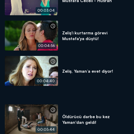
Mustafa Ceceli - Hüsran
00:03:04
Zeliş'i kurtarma görevi
Mustafa'ya düştü!
00:04:56
Zeliş, Yaman’a evet diyor!
00:04:40
Öldürücü darbe bu kez
Yaman'dan geldi!
00:05:44