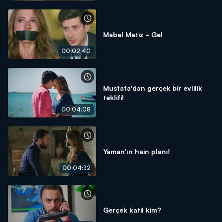
Mabel Matiz - Gel
00:02:40
Mustafa'dan gerçek bir evlilik
teklifi!
00:04:08
Yaman'ın hain planı!
00:04:32
Gerçek katil kim?