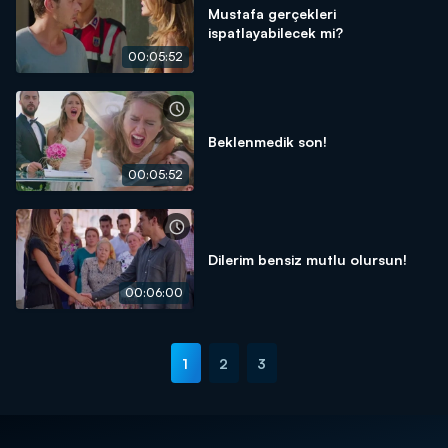
Mustafa gerçekleri
ispatlayabilecek mi?
00:05:52
Beklenmedik son!
00:05:52
Dilerim bensiz mutlu olursun!
00:06:00
1
2
3