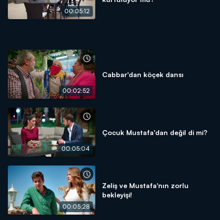
00:05:12
Cabbar'dan köçek dansı
00:02:52
Çocuk Mustafa'dan değil di mi?
00:05:04
Zeliş ve Mustafa'nın zorlu
bekleyişi!
00:05:28