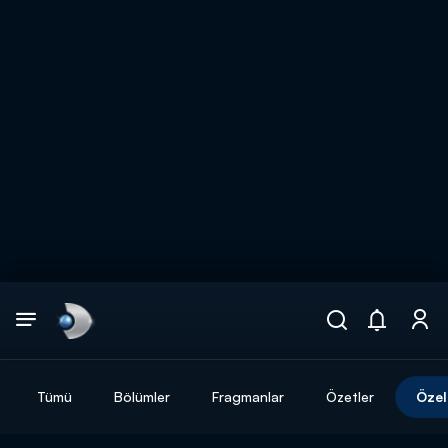
Arama
muhteşem ikili
ARAMA SONUÇLARI
Tümü
Bölümler
Fragmanlar
Özetler
Özel
DİĞER SONUÇLAR