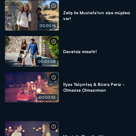
Zeliş ile Mustafa'nın size müjdesi
var!
00:00:16
Davetsiz misafir!
00:02:08
İlyas Yalçıntaş & Büsra Periz -
Olmazsa Olmazımsın
00:03:52