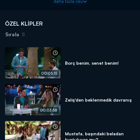
daha fazla oku
ÖZEL KLİPLER
Sırala
Borç benim, senet benim!
00:05:15
Zeliş'den beklenmedik davranış
00:03:58
Mustafa, başındaki beladan
kurtuluyor mu?