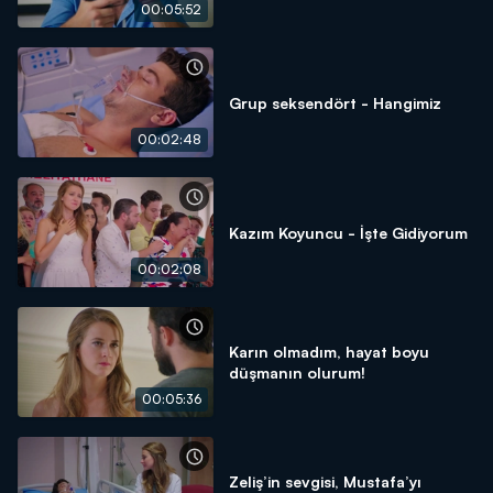
00:05:52
Grup seksendört - Hangimiz
00:02:48
Kazım Koyuncu - İşte Gidiyorum
00:02:08
Karın olmadım, hayat boyu
düşmanın olurum!
00:05:36
Zeliş’in sevgisi, Mustafa’yı