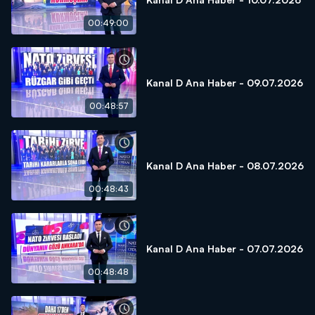
00:49:00
Kanal D Ana Haber - 09.07.2026
00:48:57
Kanal D Ana Haber - 08.07.2026
00:48:43
Kanal D Ana Haber - 07.07.2026
00:48:48