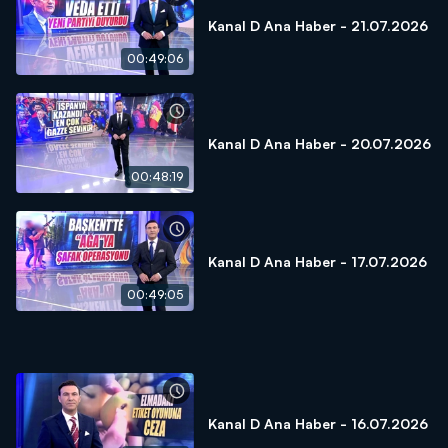
Kanal D Ana Haber - 21.07.2026
00:49:06
Kanal D Ana Haber - 20.07.2026
00:48:19
Kanal D Ana Haber - 17.07.2026
00:49:05
Kanal D Ana Haber - 16.07.2026