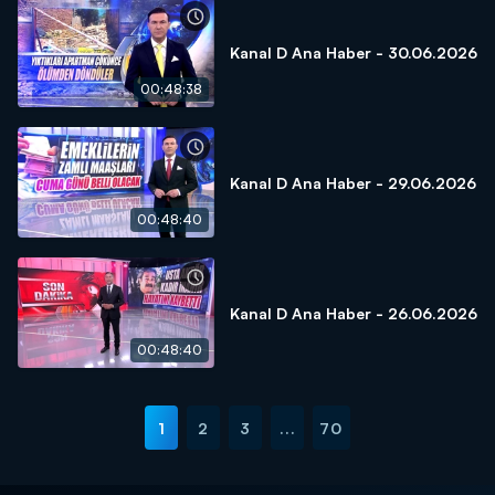
Kanal D Ana Haber - 30.06.2026
00:48:38
Kanal D Ana Haber - 29.06.2026
00:48:40
Kanal D Ana Haber - 26.06.2026
00:48:40
1
2
3
...
70