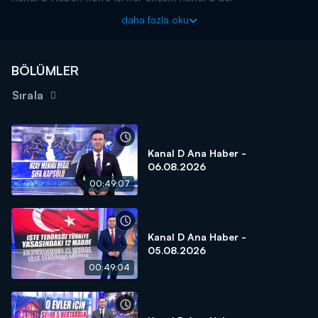
daha fazla oku
BÖLÜMLER
Sırala
Kanal D Ana Haber -
06.08.2026
00:49:07
Kanal D Ana Haber -
05.08.2026
00:49:04