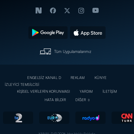
Tüm Uygulamalarımız
ENGELSİZ KANAL D
REKLAM
KÜNYE
İZLEYİCİ TEMSİLCİSİ
KİŞİSEL VERİLERİN KORUNMASI
YARDIM
İLETİŞİM
HATA BİLDİR
DİĞER
KANAL D © 2026. Her Hakkı Saklıdır.