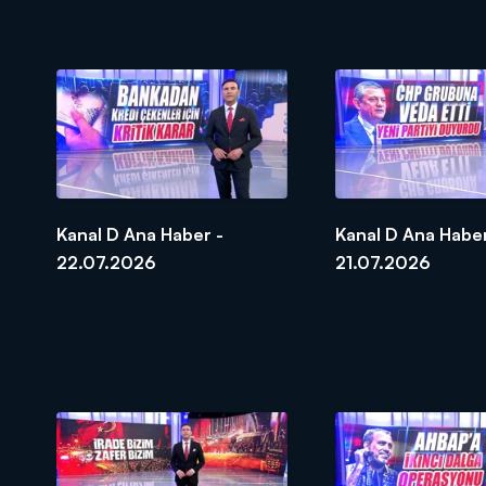
Kanal D Ana Haber -
Kanal D Ana Haber
22.07.2026
21.07.2026