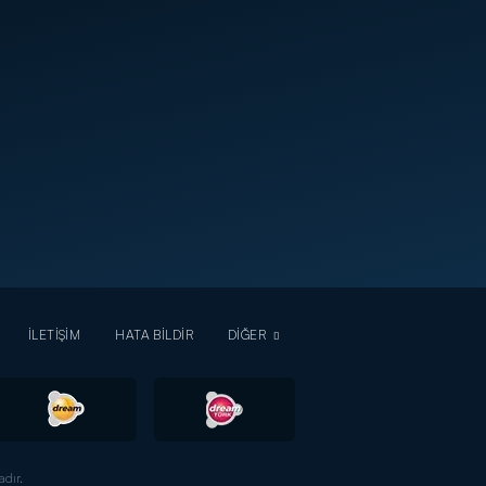
İLETİŞİM
HATA BİLDİR
DİĞER
dır.