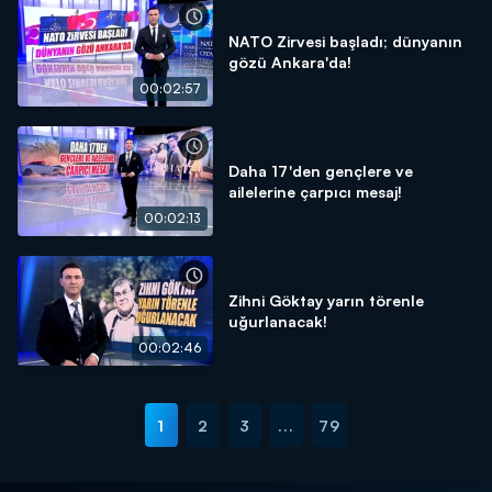
NATO Zirvesi başladı; dünyanın
gözü Ankara'da!
00:02:57
Daha 17'den gençlere ve
ailelerine çarpıcı mesaj!
00:02:13
Zihni Göktay yarın törenle
uğurlanacak!
00:02:46
1
2
3
...
79