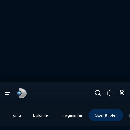
Arama
muhteşem ikili
ARAMA SONUÇLARI
Tümü
Bölümler
Fragmanlar
Özel Klipler
DİĞER SONUÇLAR