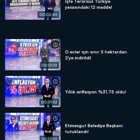
İşte Terörsüz Türkiye
yasasındaki 12 madde!
00:02:45
O evler için sınır 5 hektardan
2'ye indirildi!
00:01:10
Yıllık enflasyon %31,75 oldu!
00:01:53
Etimesgut Belediye Başkanı
tutuklandı!
00:01:01