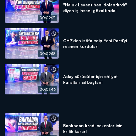
"Haluk Levent beni dolandırdı"
diyen iş insanı gözaltında!
00:02:21
CHP'den istifa edip Yeni Parti'yi
resmen kurdular!
00:02:18
Aday sürücüler için ehliyet
kuralları sil baştan!
00:01:46
Bankadan kredi çekenler için
kritik karar!