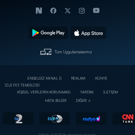
Tüm Uygulamalarımız
ENGELSİZ KANAL D
REKLAM
KÜNYE
İZLEYİCİ TEMSİLCİSİ
KİŞİSEL VERİLERİN KORUNMASI
YARDIM
İLETİŞİM
HATA BİLDİR
DİĞER
KANAL D © 2026. Her Hakkı Saklıdır.