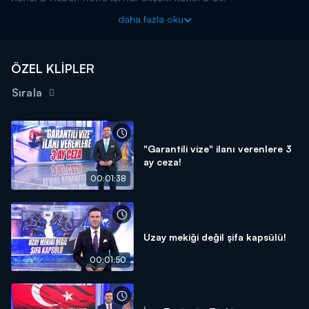
daha fazla oku
ÖZEL KLİPLER
Sırala
"Garantili vize" ilanı verenlere 3
ay ceza!
00:01:38
Uzay mekiği değil şifa kapsülü!
00:01:50