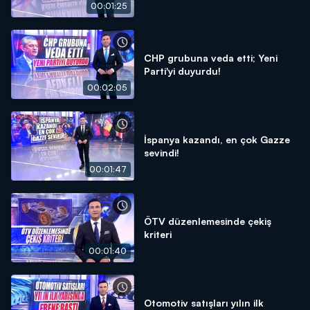
00:01:25
CHP grubuna veda etti; Yeni
Parti'yi duyurdu!
00:02:05
İspanya kazandı, en çok Gazze
sevindi!
00:01:47
ÖTV düzenlemesinde çekiş
kriteri
00:01:40
Otomotiv satışları yılın ilk