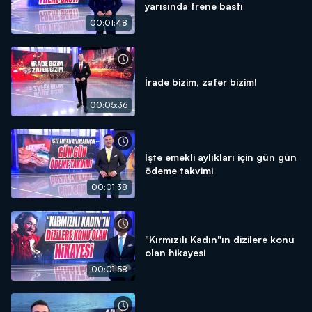
yarısında frene bastı
00:01:48
İrade bizim, zafer bizim!
00:05:36
İşte emekli aylıkları için gün gün
ödeme takvimi
00:01:38
"Kırmızılı Kadın"ın dizilere konu
olan hikayesi
00:01:58