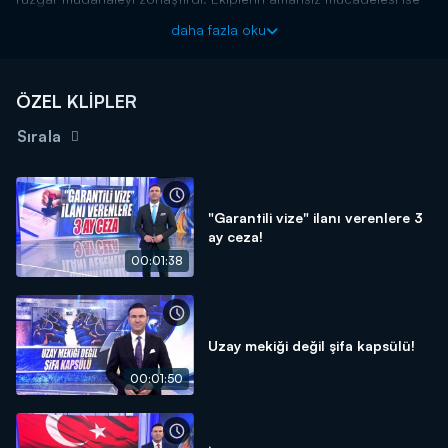
sürüyor. Detaylar Kanal D Ana Haber'de!
daha fazla oku
Kanal D Haber, hafta içi her akşam Kanal D'de!
ÖZEL KLİPLER
Sırala
"Garantili vize" ilanı verenlere 3
ay ceza!
00:01:38
Uzay mekiği değil şifa kapsülü!
00:01:50