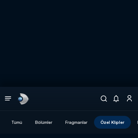
Arama
muhteşem ikili
ARAMA SONUÇLARI
Tümü
Bölümler
Fragmanlar
Özel Klipler
DİĞER SONUÇLAR