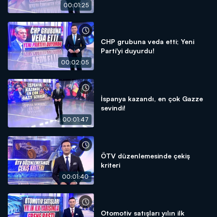
00:01:25
CHP grubuna veda etti; Yeni
Parti'yi duyurdu!
00:02:05
İspanya kazandı, en çok Gazze
sevindi!
00:01:47
ÖTV düzenlemesinde çekiş
kriteri
00:01:40
Otomotiv satışları yılın ilk