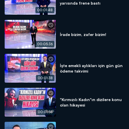
yarısında frene bastı
00:01:48
İrade bizim, zafer bizim!
00:05:36
İşte emekli aylıkları için gün gün
ödeme takvimi
00:01:38
"Kırmızılı Kadın"ın dizilere konu
olan hikayesi
00:01:58