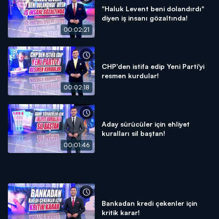
"Haluk Levent beni dolandırdı"
diyen iş insanı gözaltında!
00:02:21
CHP'den istifa edip Yeni Parti'yi
resmen kurdular!
00:02:18
Aday sürücüler için ehliyet
kuralları sil baştan!
00:01:46
Bankadan kredi çekenler için
kritik karar!