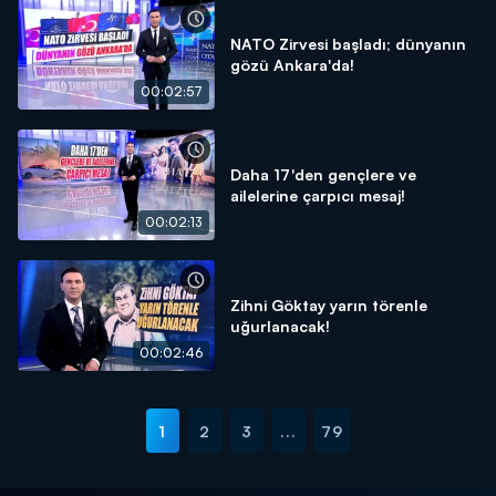
NATO Zirvesi başladı; dünyanın
gözü Ankara'da!
00:02:57
Daha 17'den gençlere ve
ailelerine çarpıcı mesaj!
00:02:13
Zihni Göktay yarın törenle
uğurlanacak!
00:02:46
1
2
3
...
79