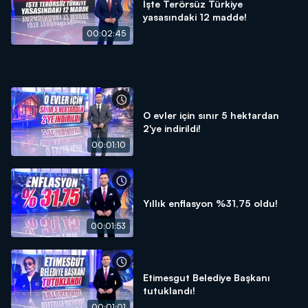
İşte Terörsüz Türkiye
yasasındaki 12 madde!
00:02:45
O evler için sınır 5 hektardan
2'ye indirildi!
00:01:10
Yıllık enflasyon %31,75 oldu!
00:01:53
Etimesgut Belediye Başkanı
tutuklandı!
00:01:01