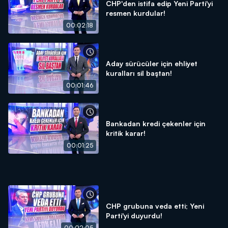
CHP'den istifa edip Yeni Parti'yi
resmen kurdular!
00:02:18
Aday sürücüler için ehliyet
kuralları sil baştan!
00:01:46
Bankadan kredi çekenler için
kritik karar!
00:01:25
CHP grubuna veda etti; Yeni
Parti'yi duyurdu!
00:02:05