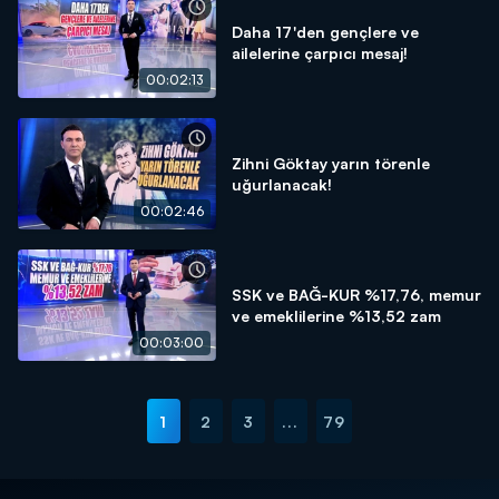
Daha 17'den gençlere ve
ailelerine çarpıcı mesaj!
00:02:13
Zihni Göktay yarın törenle
uğurlanacak!
00:02:46
SSK ve BAĞ-KUR %17,76, memur
ve emeklilerine %13,52 zam
00:03:00
1
2
3
...
79