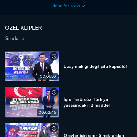
daha fazla oku
ÖZEL KLİPLER
Sırala
Uzay mekiği değil şifa kapsülü!
00:01:50
İşte Terörsüz Türkiye
yasasındaki 12 madde!
00:02:45
O evler için sınır 5 hektardan