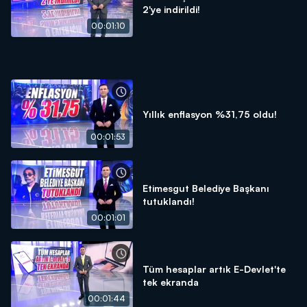
2'ye indirildi!
00:01:10
Yıllık enflasyon %31,75 oldu!
00:01:53
Etimesgut Belediye Başkanı
tutuklandı!
00:01:01
Tüm hesaplar artık E-Devlet'te
tek ekranda
00:01:44