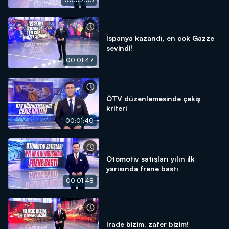
İspanya kazandı, en çok Gazze
sevindi!
00:01:47
ÖTV düzenlemesinde çekiş
kriteri
00:01:40
Otomotiv satışları yılın ilk
yarısında frene bastı
00:01:48
İrade bizim, zafer bizim!