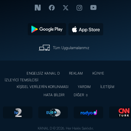
Tüm Uygulamalarımız
ENGELSİZ KANAL D
REKLAM
KÜNYE
İZLEYİCİ TEMSİLCİSİ
KİŞİSEL VERİLERİN KORUNMASI
YARDIM
İLETİŞİM
HATA BİLDİR
DİĞER
KANAL D © 2026. Her Hakkı Saklıdır.