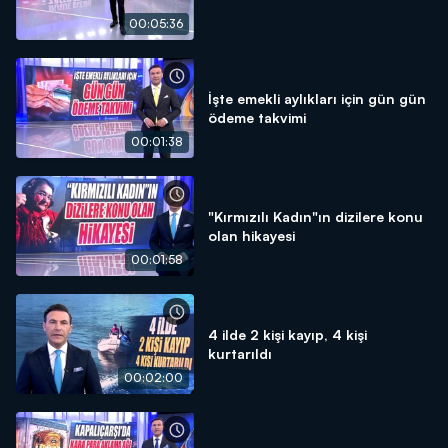
00:05:36
İşte emekli aylıkları için gün gün
ödeme takvimi
00:01:38
"Kırmızılı Kadın"ın dizilere konu
olan hikayesi
00:01:58
4 ilde 2 kişi kayıp, 4 kişi
kurtarıldı
00:02:00