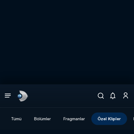
Arama
muhteşem ikili
ARAMA SONUÇLARI
Tümü
Bölümler
Fragmanlar
Özel Klipler
DİĞER SONUÇLAR