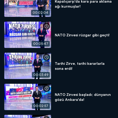
Kapalıçarşı'da kara para aklama
ağı kurmuşlar!
00:02:04
NATO Zirvesi rüzgar gibi geçti!
00:05:47
Tarihi Zirve, tarihi kararlarla
sona erdi!
00:03:49
NATO Zirvesi başladı; dünyanın
gözü Ankara'da!
00:02:57