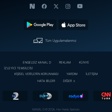
Tüm Uygulamalarımız
ENGELSİZ KANAL D
REKLAM
KÜNYE
İZLEYİCİ TEMSİLCİSİ
KİŞİSEL VERİLERİN KORUNMASI
YARDIM
İLETİŞİM
HATA BİLDİR
DİĞER
KANAL D © 2026. Her Hakkı Saklıdır.