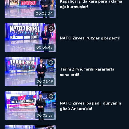
Kapalıçarşı'da kara para aklama
ağı kurmuşlar!
00:02:04
NATO Zirvesi rüzgar gibi geçti!
00:05:47
Tarihi Zirve, tarihi kararlarla
sona erdi!
00:03:49
NATO Zirvesi başladı; dünyanın
gözü Ankara'da!
00:02:57