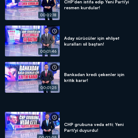
CHP'den istifa edip Yeni Parti'yi
resmen kurdular!
00:02:18
Aday sürücüler için ehliyet
kuralları sil baştan!
00:01:46
Bankadan kredi çekenler için
kritik karar!
00:01:25
CHP grubuna veda etti; Yeni
Parti'yi duyurdu!
00:02:05