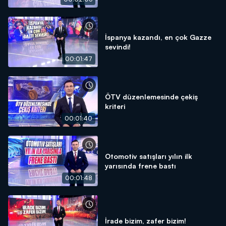
İspanya kazandı, en çok Gazze
sevindi!
00:01:47
ÖTV düzenlemesinde çekiş
kriteri
00:01:40
Otomotiv satışları yılın ilk
yarısında frene bastı
00:01:48
İrade bizim, zafer bizim!