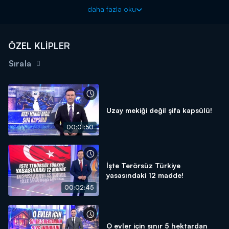
yangına neden olan 5 şüpheli de yakalandı. Günlerdir süren
daha fazla oku
Bursa ve Karabük yangınlarıyla ilgili de iyi haberler var. Detaylar
Kanal D Ana Haber'de!
Kanal D Haber, hafta içi her akşam Kanal D'de!
ÖZEL KLİPLER
Sırala
Uzay mekiği değil şifa kapsülü!
00:01:50
İşte Terörsüz Türkiye
yasasındaki 12 madde!
00:02:45
O evler için sınır 5 hektardan