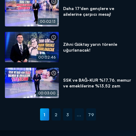
Daha 17'den gençlere ve
ailelerine çarpıcı mesaj!
00:02:13
Zihni Göktay yarın törenle
uğurlanacak!
00:02:46
SSK ve BAĞ-KUR %17,76, memur
ve emeklilerine %13,52 zam
00:03:00
1
2
3
...
79