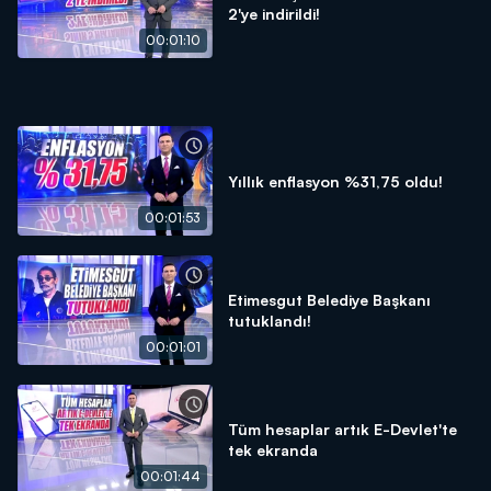
2'ye indirildi!
00:01:10
Yıllık enflasyon %31,75 oldu!
00:01:53
Etimesgut Belediye Başkanı
tutuklandı!
00:01:01
Tüm hesaplar artık E-Devlet'te
tek ekranda
00:01:44