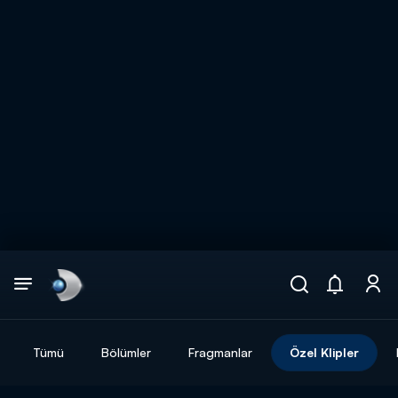
Arama
muhteşem ikili
ARAMA SONUÇLARI
Tümü
Bölümler
Fragmanlar
Özel Klipler
DİĞER SONUÇLAR