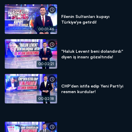
Filenin Sultanları kupayı
Türkiye'ye getirdi!
00:01:46
"Haluk Levent beni dolandırdı"
diyen iş insanı gözaltında!
00:02:21
CHP'den istifa edip Yeni Parti'yi
resmen kurdular!
00:02:18