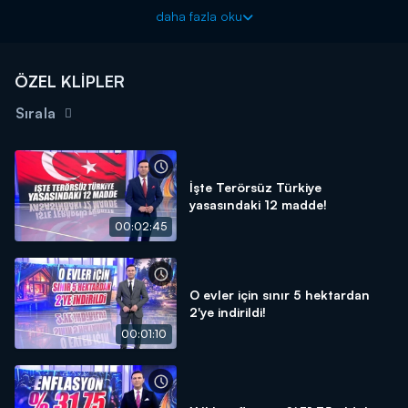
Kanal D Haber, hafta içi her akşam Kanal D'de!
daha fazla oku
ÖZEL KLİPLER
Sırala
İşte Terörsüz Türkiye
yasasındaki 12 madde!
00:02:45
O evler için sınır 5 hektardan
2'ye indirildi!
00:01:10