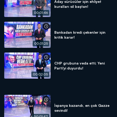
Aday sürücüler için ehliyet
kuralları sil baştan!
00:01:46
Bankadan kredi çekenler için
kritik karar!
00:01:25
CHP grubuna veda etti; Yeni
Parti'yi duyurdu!
00:02:05
İspanya kazandı, en çok Gazze
sevindi!
00:01:47