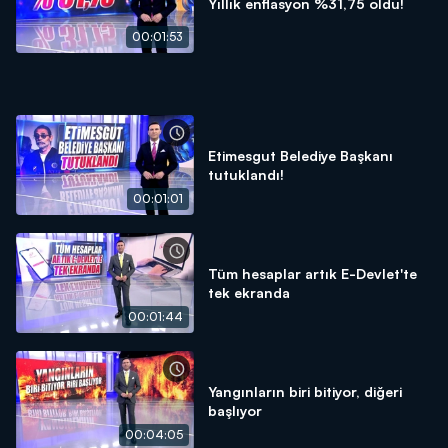
Yıllık enflasyon %31,75 oldu!
00:01:53
Etimesgut Belediye Başkanı
tutuklandı!
00:01:01
Tüm hesaplar artık E-Devlet'te
tek ekranda
00:01:44
Yangınların biri bitiyor, diğeri
başlıyor
00:04:05