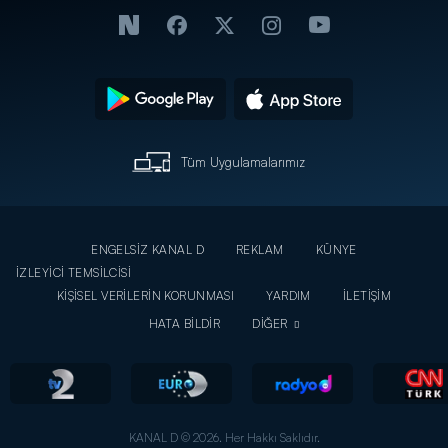
Tüm Uygulamalarımız
ENGELSİZ KANAL D
REKLAM
KÜNYE
İZLEYİCİ TEMSİLCİSİ
KİŞİSEL VERİLERİN KORUNMASI
YARDIM
İLETİŞİM
HATA BİLDİR
DİĞER
KANAL D © 2026. Her Hakkı Saklıdır.