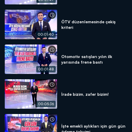
ÖTV düzenlemesinde çekiş
kriteri
00:01:40
Otomotiv satışları yılın ilk
yarısında frene bastı
00:01:48
İrade bizim, zafer bizim!
00:05:36
İşte emekli aylıkları için gün gün
ödeme takvimi