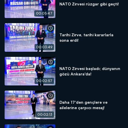
NATO Zirvesi rüzgar gibi geçti!
00:05:47
Tarihi Zirve, tarihi kararlarla
sona erdi!
00:03:49
NATO Zirvesi başladı; dünyanın
gözü Ankara'da!
00:02:57
Daha 17'den gençlere ve
ailelerine çarpıcı mesaj!
00:02:13