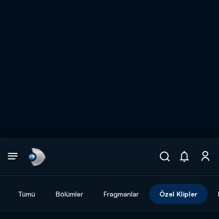
Arama
muhteşem ikili
ARAMA SONUÇLARI
Tümü
Bölümler
Fragmanlar
Özel Klipler
DİĞER SONUÇLAR