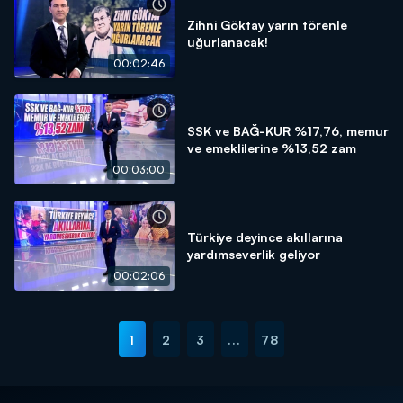
Zihni Göktay yarın törenle
uğurlanacak!
00:02:46
SSK ve BAĞ-KUR %17,76, memur
ve emeklilerine %13,52 zam
00:03:00
Türkiye deyince akıllarına
yardımseverlik geliyor
00:02:06
1
2
3
...
78