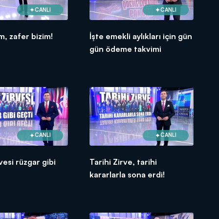
CANLI
CANLI
m, zafer bizim!
İşte emekli aylıkları için gün
gün ödeme takvimi
CANLI
CANLI
esi rüzgar gibi
Tarihi Zirve, tarihi
kararlarla sona erdi!