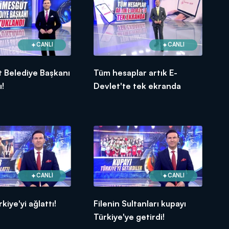
CANLI
CANLI
 Belediye Başkanı
Tüm hesaplar artık E-
ı!
Devlet'te tek ekranda
CANLI
CANLI
kiye'yi ağlattı!
Filenin Sultanları kupayı
Türkiye'ye getirdi!