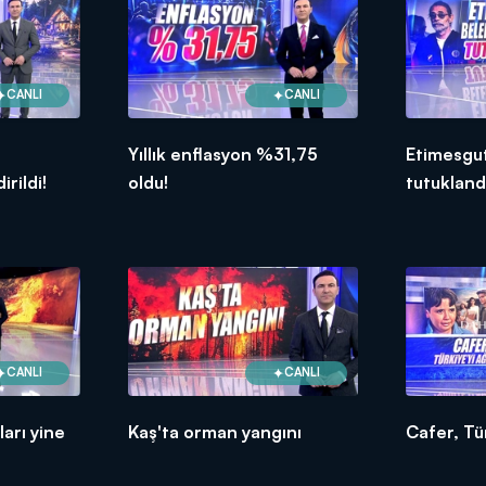
CANLI
CANLI
Yıllık enflasyon %31,75
Etimesgut
rildi!
oldu!
tutukland
CANLI
CANLI
arı yine
Kaş'ta orman yangını
Cafer, Tür