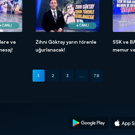
CANLI
CANLI
lere ve
Zihni Göktay yarın törenle
SSK ve B
mesaj!
uğurlanacak!
memur ve
%13,52 z
1
2
3
...
78