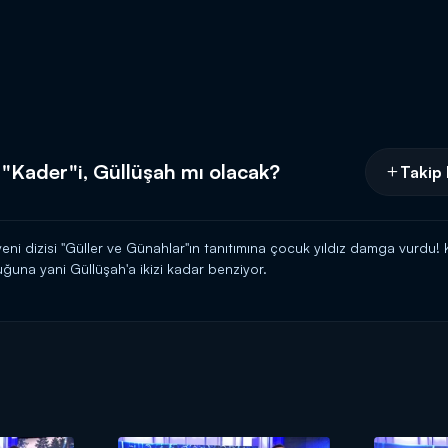
 "Kader"i, Güllüşah mı olacak?
Takip 
eni dizisi "Güller ve Günahlar"ın tanıtımına çocuk yıldız damga vurdu!
uğuna yani Güllüşah'a ikizi kadar benziyor.
Kanal D'de!