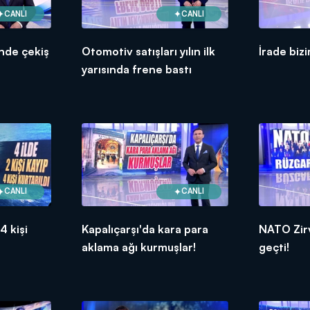
CANLI
CANLI
nde çekiş
Otomotiv satışları yılın ilk
İrade bizi
yarısında frene bastı
CANLI
CANLI
 4 kişi
Kapalıçarşı'da kara para
NATO Zirv
aklama ağı kurmuşlar!
geçti!