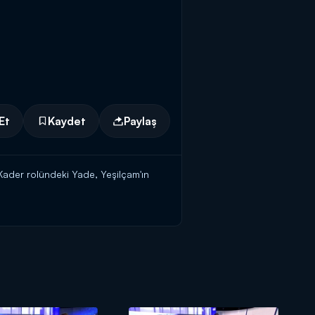
Et
Kaydet
Paylaş
 Kader rolündeki Yade, Yeşilçam'ın