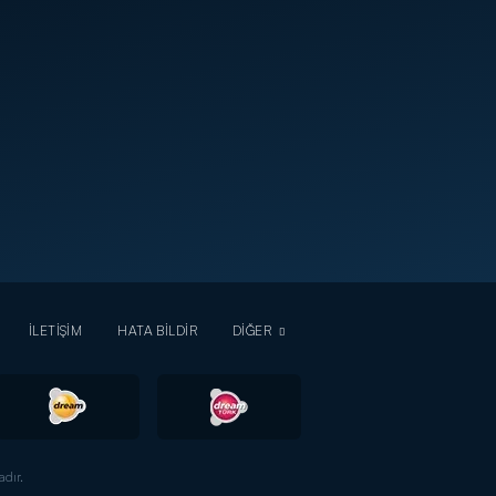
İLETİŞİM
HATA BİLDİR
DİĞER
dır.