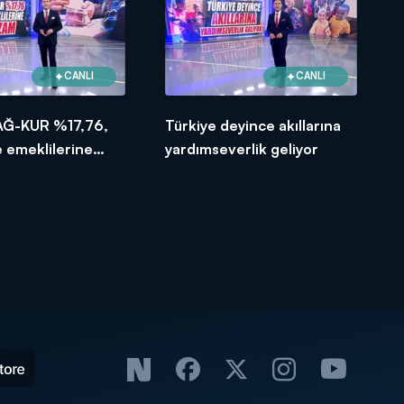
CANLI
CANLI
AĞ-KUR %17,76,
Türkiye deyince akıllarına
 emeklilerine
yardımseverlik geliyor
am