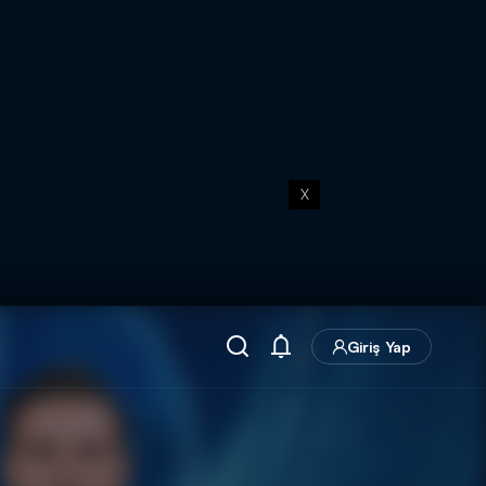
X
Giriş Yap