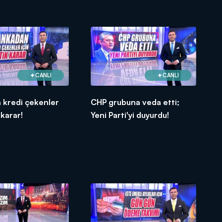
CANLI
CANLI
 kredi çekenler
CHP grubuna veda etti;
 karar!
Yeni Parti'yi duyurdu!