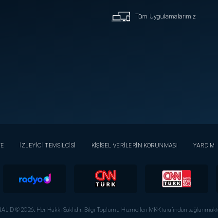
Tüm Uygulamalarımız
YE
İZLEYİCİ TEMSİLCİSİ
KİŞİSEL VERİLERİN KORUNMASI
YARDIM
AL D © 2026. Her Hakkı Saklıdır.
Bilgi Toplumu Hizmetleri MKK tarafından sağlanmakta