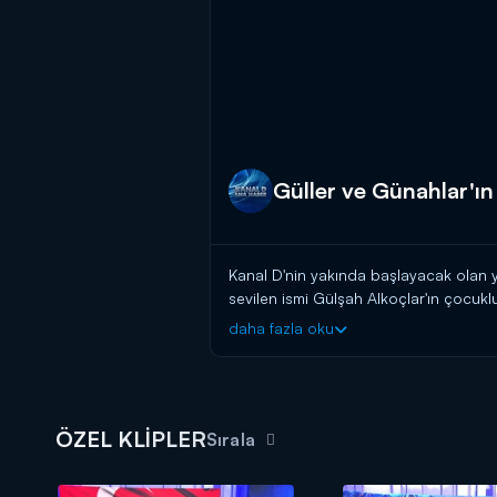
Güller ve Günahlar'ın
Kanal D'nin yakında başlayacak olan y
sevilen ismi Gülşah Alkoçlar'ın çocukl
daha fazla oku
Kanal D Haber, hafta içi her akşam 
ÖZEL KLİPLER
Sırala