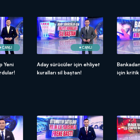
CANLI
CANLI
p Yeni
Aday sürücüler için ehliyet
Bankadan
rdular!
kuralları sil baştan!
için kritik