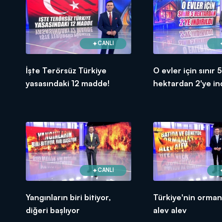
CANLI
İşte Terörsüz Türkiye
O evler için sınır 5
yasasındaki 12 madde!
hektardan 2'ye indi
CANLI
Yangınların biri bitiyor,
Türkiye'nin ormanl
diğeri başlıyor
alev alev