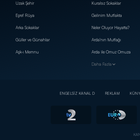
Uzak Şehir
Kuralsız Sokaklar
Eşref Rüya
Gelinim Mutfakta
Arka Sokaklar
Neler Oluyor Hayatta?
Güller ve Günahlar
Arda'nın Mutfağı
Aşk-ı Memnu
Arda ile Omuz Omuza
Daha Fazla
ENGELSİZ KANAL D
REKLAM
KÜN
KAN