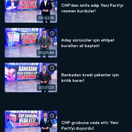
CHP'den istifa edip Yeni Parti'yi
resmen kurdular!
00:02:18
Aday sürücüler için ehliyet
kuralları sil baştan!
00:01:46
Bankadan kredi çekenler için
kritik karar!
00:01:25
CHP grubuna veda etti; Yeni
Parti'yi duyurdu!