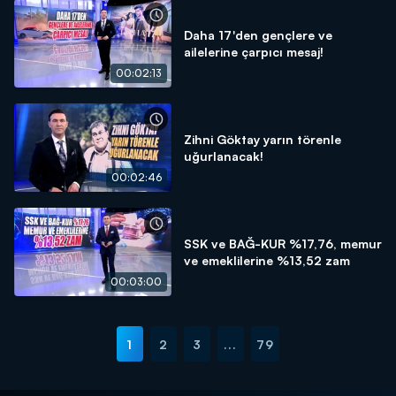
Daha 17'den gençlere ve
ailelerine çarpıcı mesaj!
00:02:13
Zihni Göktay yarın törenle
uğurlanacak!
00:02:46
SSK ve BAĞ-KUR %17,76, memur
ve emeklilerine %13,52 zam
00:03:00
1
2
3
...
79