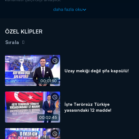
Kanal D Haber, hafta içi her akşam Kanal D'de!
daha fazla oku
ÖZEL KLİPLER
Sırala
Uzay mekiği değil şifa kapsülü!
00:01:50
İşte Terörsüz Türkiye
yasasındaki 12 madde!
00:02:45