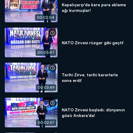
Kapalıçarşı'da kara para aklama
ağı kurmuşlar!
00:02:04
NATO Zirvesi rüzgar gibi geçti!
00:05:47
Tarihi Zirve, tarihi kararlarla
sona erdi!
00:03:49
NATO Zirvesi başladı; dünyanın
gözü Ankara'da!
00:02:57