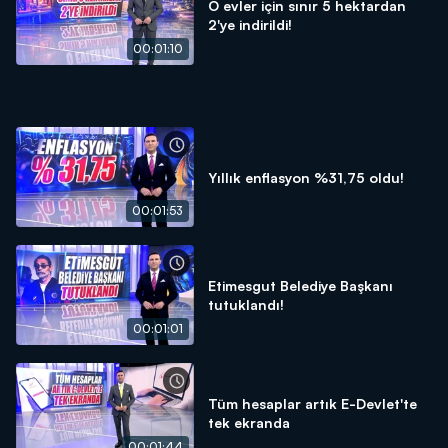
O evler için sınır 5 hektardan
2'ye indirildi!
00:01:10
Yıllık enflasyon %31,75 oldu!
00:01:53
Etimesgut Belediye Başkanı
tutuklandı!
00:01:01
Tüm hesaplar artık E-Devlet'te
tek ekranda
00:01:44