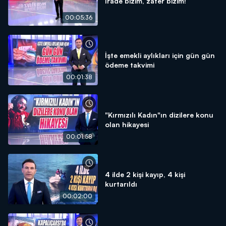
İrade bizim, zafer bizim!
00:05:36
İşte emekli aylıkları için gün gün
ödeme takvimi
00:01:38
"Kırmızılı Kadın"ın dizilere konu
olan hikayesi
00:01:58
4 ilde 2 kişi kayıp, 4 kişi
kurtarıldı
00:02:00