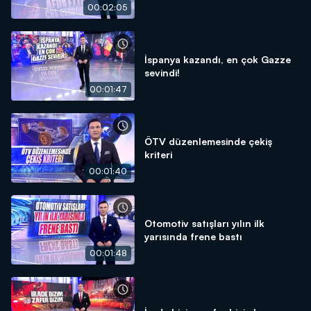
00:02:05
İspanya kazandı, en çok Gazze
sevindi!
00:01:47
ÖTV düzenlemesinde çekiş
kriteri
00:01:40
Otomotiv satışları yılın ilk
yarısında frene bastı
00:01:48