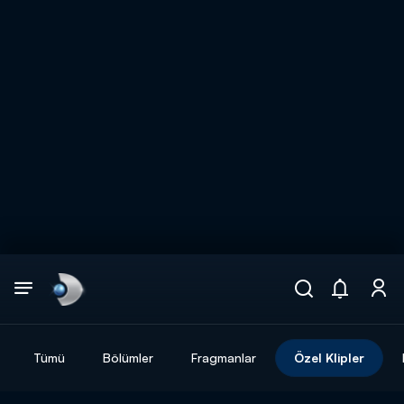
Arama
muhteşem ikili
ARAMA SONUÇLARI
Tümü
Bölümler
Fragmanlar
Özel Klipler
DİĞER SONUÇLAR