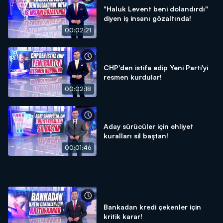
"Haluk Levent beni dolandırdı"
diyen iş insanı gözaltında!
00:02:21
CHP'den istifa edip Yeni Parti'yi
resmen kurdular!
00:02:18
Aday sürücüler için ehliyet
kuralları sil baştan!
00:01:46
Bankadan kredi çekenler için
kritik karar!