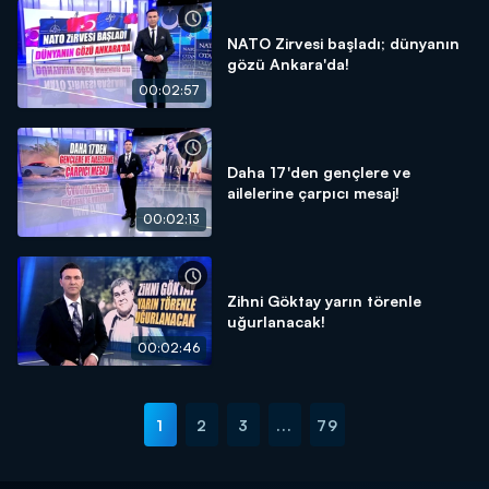
NATO Zirvesi başladı; dünyanın
gözü Ankara'da!
00:02:57
Daha 17'den gençlere ve
ailelerine çarpıcı mesaj!
00:02:13
Zihni Göktay yarın törenle
uğurlanacak!
00:02:46
1
2
3
...
79