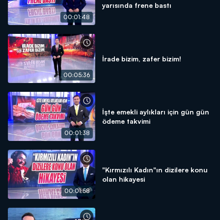
yarısında frene bastı
00:01:48
İrade bizim, zafer bizim!
00:05:36
İşte emekli aylıkları için gün gün
ödeme takvimi
00:01:38
"Kırmızılı Kadın"ın dizilere konu
olan hikayesi
00:01:58