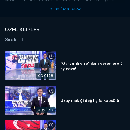
bayramlaşma programı da belli oldu. Bazı partililer o listede yer
daha fazla oku
almadı. İşte bayram arifesinde CHP cephesinde yaşananlar!
Kanal D Haber, hafta içi her akşam Kanal D'de!
ÖZEL KLİPLER
Sırala
"Garantili vize" ilanı verenlere 3
ay ceza!
00:01:38
Uzay mekiği değil şifa kapsülü!
00:01:50