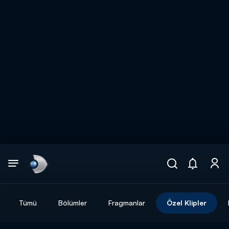
Arama
muhteşem ikili
ARAMA SONUÇLARI
Tümü
Bölümler
Fragmanlar
Özel Klipler
DİĞER SONUÇLAR