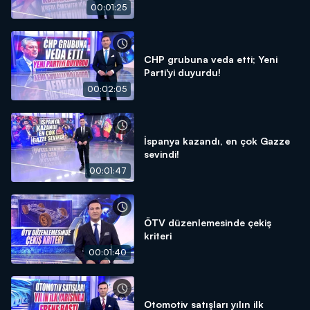
00:01:25
CHP grubuna veda etti; Yeni
Parti'yi duyurdu!
00:02:05
İspanya kazandı, en çok Gazze
sevindi!
00:01:47
ÖTV düzenlemesinde çekiş
kriteri
00:01:40
Otomotiv satışları yılın ilk