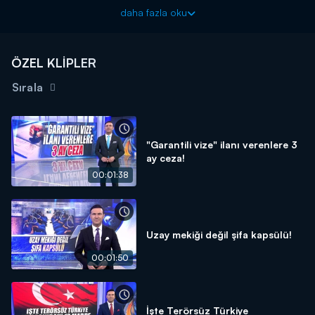
vadeden filmin gösterimine gitti. İşte oyuncuların ağzından o
daha fazla oku
kahkaha tufanı...
ÖZEL KLİPLER
Sırala
"Garantili vize" ilanı verenlere 3
ay ceza!
00:01:38
Uzay mekiği değil şifa kapsülü!
00:01:50
İşte Terörsüz Türkiye