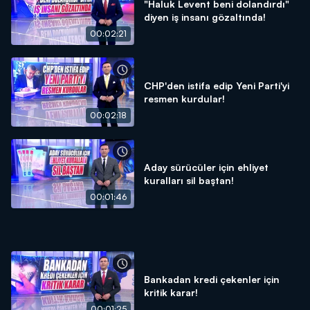
"Haluk Levent beni dolandırdı"
diyen iş insanı gözaltında!
00:02:21
CHP'den istifa edip Yeni Parti'yi
resmen kurdular!
00:02:18
Aday sürücüler için ehliyet
kuralları sil baştan!
00:01:46
Bankadan kredi çekenler için
kritik karar!
00:01:25