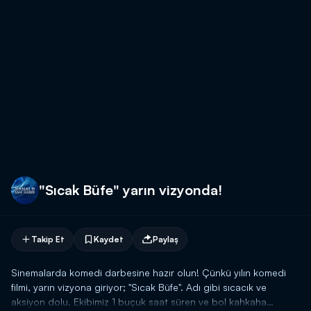
"Sıcak Büfe" yarın vizyonda!
Takip Et
Kaydet
Paylaş
Sinemalarda komedi darbesine hazır olun! Çünkü yılın komedi
filmi, yarın vizyona giriyor; "Sıcak Büfe". Adı gibi sıcacık ve
aksiyon dolu. Ekibimiz 1 buçuk saat süren ve bol kahkaha