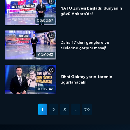
NATO Zirvesi başladı; dünyanın
gözü Ankara'da!
00:02:57
Daha 17'den gençlere ve
ailelerine çarpıcı mesaj!
00:02:13
Zihni Göktay yarın törenle
uğurlanacak!
00:02:46
1
2
3
...
79