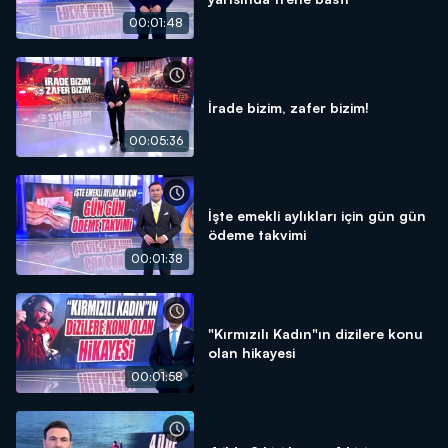
00:01:48
İrade bizim, zafer bizim!
00:05:36
İşte emekli aylıkları için gün gün
ödeme takvimi
00:01:38
"Kırmızılı Kadın"ın dizilere konu
olan hikayesi
00:01:58