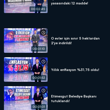
yasasındaki 12 madde!
00:02:45
O evler için sınır 5 hektardan
2'ye indirildi!
00:01:10
Yıllık enflasyon %31,75 oldu!
00:01:53
Etimesgut Belediye Başkanı
tutuklandı!
00:01:01