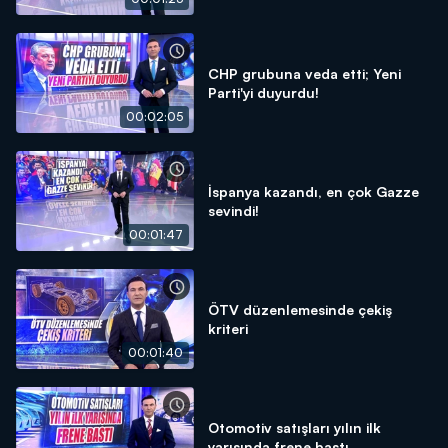
CHP grubuna veda etti; Yeni
Parti'yi duyurdu!
00:02:05
İspanya kazandı, en çok Gazze
sevindi!
00:01:47
ÖTV düzenlemesinde çekiş
kriteri
00:01:40
Otomotiv satışları yılın ilk
yarısında frene bastı