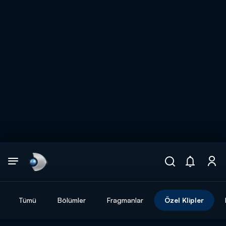
Arama
muhteşem ikili
ARAMA SONUÇLARI
Tümü
Bölümler
Fragmanlar
Özel Klipler
DİĞER SONUÇLAR