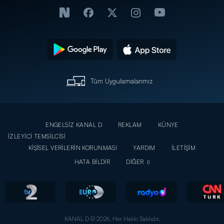
Tüm Uygulamalarımız
ENGELSİZ KANAL D
REKLAM
KÜNYE
İZLEYİCİ TEMSİLCİSİ
KİŞİSEL VERİLERİN KORUNMASI
YARDIM
İLETİŞİM
HATA BİLDİR
DİĞER
KANAL D © 2026. Her Hakkı Saklıdır.