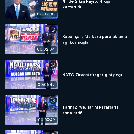
4 ilde 2 kişi kayıp, 4 kişi
kurtarıldı
00:02:00
Kapalıçarşı'da kara para aklama
ağı kurmuşlar!
00:02:04
NATO Zirvesi rüzgar gibi geçti!
00:05:47
Tarihi Zirve, tarihi kararlarla
sona erdi!
00:03:49