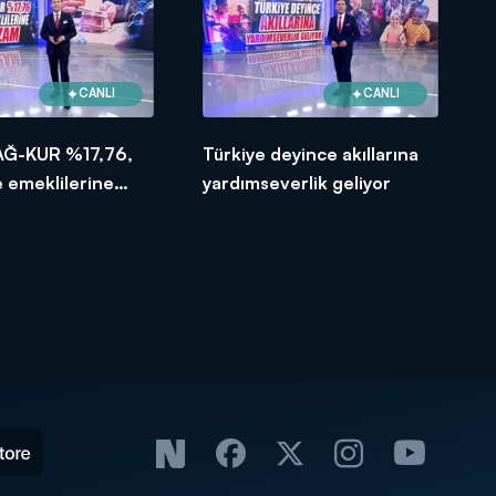
CANLI
CANLI
AĞ-KUR %17,76,
Türkiye deyince akıllarına
 emeklilerine
yardımseverlik geliyor
am