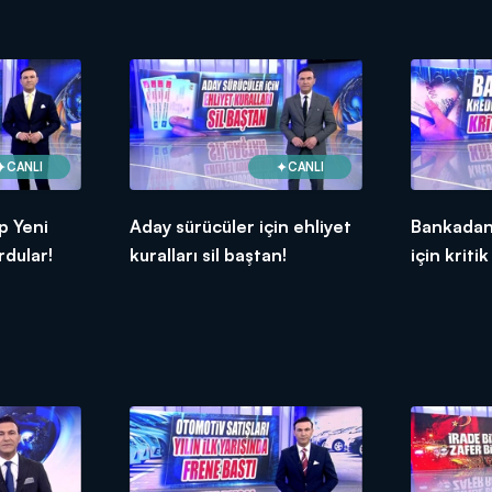
CANLI
CANLI
p Yeni
Aday sürücüler için ehliyet
Bankadan
rdular!
kuralları sil baştan!
için kritik