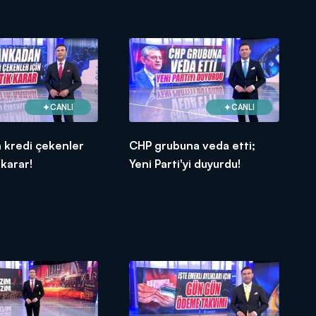
CANLI
CANLI
 kredi çekenler
CHP grubuna veda etti;
 karar!
Yeni Parti'yi duyurdu!