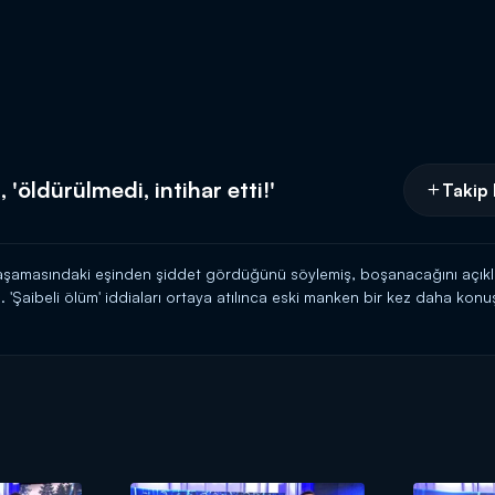
 'öldürülmedi, intihar etti!'
Takip 
şamasındaki eşinden şiddet gördüğünü söylemiş, boşanacağını açıkla
'Şaibeli ölüm' iddiaları ortaya atılınca eski manken bir kez daha konuşt
Kanal D'de!