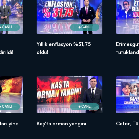
CANLI
CANLI
Yıllık enflasyon %31,75
Etimesgut
rildi!
oldu!
tutukland
CANLI
CANLI
arı yine
Kaş'ta orman yangını
Cafer, Tür