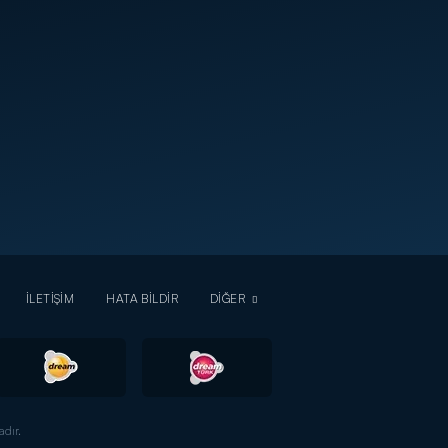
İLETİŞİM
HATA BİLDİR
DİĞER
dır.