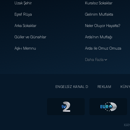
Uzak Şehir
Kuralsız Sokaklar
Eşref Rüya
Gelinim Mutfakta
Arka Sokaklar
Neler Oluyor Hayatta?
Güller ve Günahlar
Arda'nın Mutfağı
Aşk-ı Memnu
Arda ile Omuz Omuza
Daha Fazla
ENGELSİZ KANAL D
REKLAM
KÜN
KAN