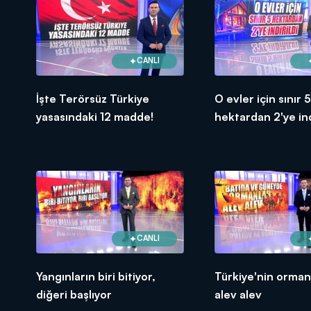
CANLI
İşte Terörsüz Türkiye
O evler için sınır 5
yasasındaki 12 madde!
hektardan 2'ye indi
CANLI
Yangınların biri bitiyor,
Türkiye'nin ormanl
diğeri başlıyor
alev alev