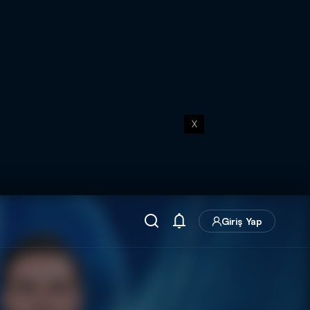
X
Giriş Yap