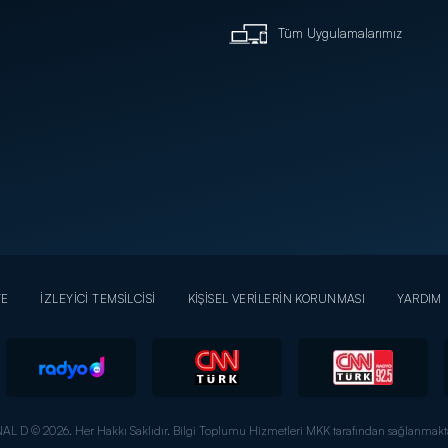
Tüm Uygulamalarımız
YE
İZLEYİCİ TEMSİLCİSİ
KİŞİSEL VERİLERİN KORUNMASI
YARDIM
AL D © 2026. Her Hakkı Saklıdır.
Bilgi Toplumu Hizmetleri MKK tarafından sağlanmakta