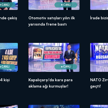
CANLI
CANLI
nde çekiş
Otomotiv satışları yılın ilk
İrade bizi
yarısında frene bastı
CANLI
CANLI
 4 kişi
Kapalıçarşı'da kara para
NATO Zirv
aklama ağı kurmuşlar!
geçti!