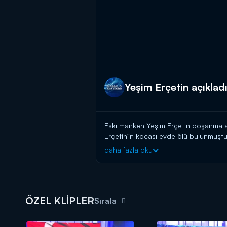
Yeşim Erçetin açıkladı,
Eski manken Yeşim Erçetin boşanma a
Erçetin'in kocası evde ölü bulunmuştu. 
dedi. Detaylar Kanal D Ana Haber'de!
daha fazla oku
Kanal D Haber, hafta içi her akşam 
ÖZEL KLİPLER
Sırala