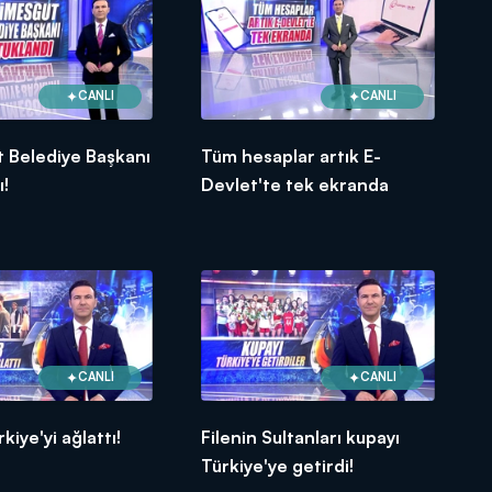
CANLI
CANLI
 Belediye Başkanı
Tüm hesaplar artık E-
ı!
Devlet'te tek ekranda
CANLI
CANLI
kiye'yi ağlattı!
Filenin Sultanları kupayı
Türkiye'ye getirdi!