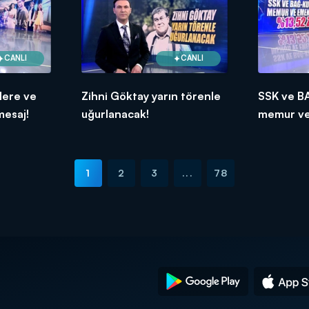
CANLI
CANLI
lere ve
Zihni Göktay yarın törenle
SSK ve B
mesaj!
uğurlanacak!
memur ve
%13,52 z
1
2
3
...
78