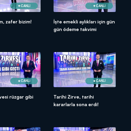
CANLI
CANLI
m, zafer bizim!
İşte emekli aylıkları için gün
gün ödeme takvimi
CANLI
CANLI
esi rüzgar gibi
Tarihi Zirve, tarihi
kararlarla sona erdi!