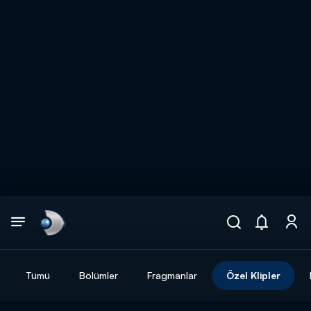
Arama
muhteşem ikili
ARAMA SONUÇLARI
Tümü
Bölümler
Fragmanlar
Özel Klipler
DİĞER SONUÇLAR