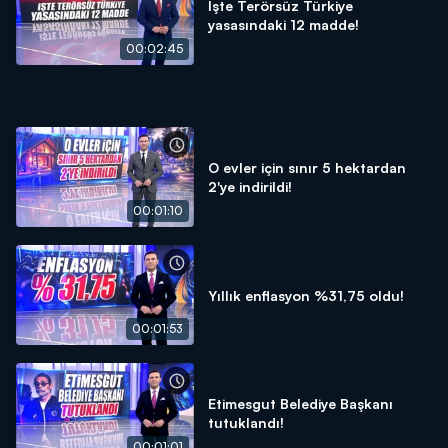
İşte Terörsüz Türkiye
yasasındaki 12 madde!
00:02:45
O evler için sınır 5 hektardan
2'ye indirildi!
00:01:10
Yıllık enflasyon %31,75 oldu!
00:01:53
Etimesgut Belediye Başkanı
tutuklandı!
00:01:01