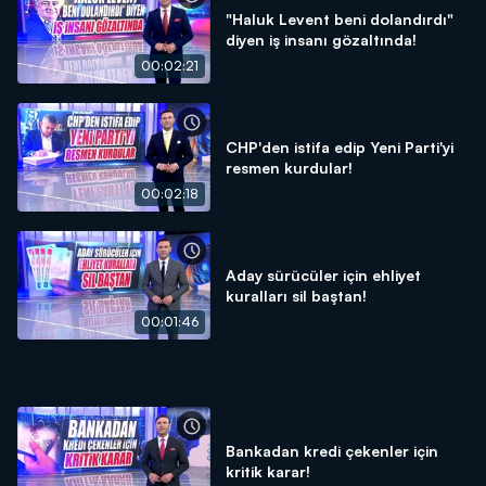
"Haluk Levent beni dolandırdı"
diyen iş insanı gözaltında!
00:02:21
CHP'den istifa edip Yeni Parti'yi
resmen kurdular!
00:02:18
Aday sürücüler için ehliyet
kuralları sil baştan!
00:01:46
Bankadan kredi çekenler için
kritik karar!