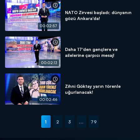
NATO Zirvesi başladı; dünyanın
gözü Ankara'da!
00:02:57
Daha 17'den gençlere ve
ailelerine çarpıcı mesaj!
00:02:13
Zihni Göktay yarın törenle
uğurlanacak!
00:02:46
1
2
3
...
79