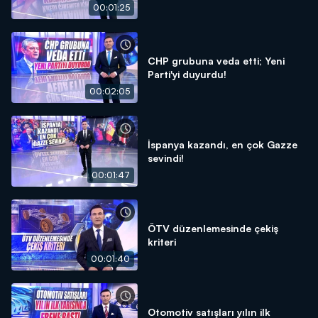
00:01:25
CHP grubuna veda etti; Yeni
Parti'yi duyurdu!
00:02:05
İspanya kazandı, en çok Gazze
sevindi!
00:01:47
ÖTV düzenlemesinde çekiş
kriteri
00:01:40
Otomotiv satışları yılın ilk