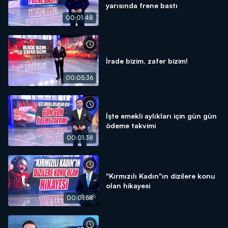
yarısında frene bastı
00:01:48
İrade bizim, zafer bizim!
00:05:36
İşte emekli aylıkları için gün gün
ödeme takvimi
00:01:38
"Kırmızılı Kadın"ın dizilere konu
olan hikayesi
00:01:58