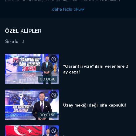
YouTuber'lar daha çok mutlu ediyormuş. Detaylar Kanal D Ana
daha fazla oku
Haber'de!
Kanal D Haber, hafta içi her akşam Kanal D'de!
ÖZEL KLİPLER
Sırala
"Garantili vize" ilanı verenlere 3
ay ceza!
00:01:38
Uzay mekiği değil şifa kapsülü!
00:01:50