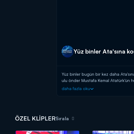
Yüz binler Ata'sına k
Yüz binler bugün bir kez daha Ata'sın
ulu önder Mustafa Kemal Atatürk'ün hu
daha fazla oku
Kanal D Haber, hafta içi her akşam 
ÖZEL KLİPLER
Sırala