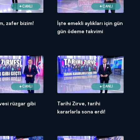
CANLI
CANLI
m, zafer bizim!
İşte emekli aylıkları için gün
gün ödeme takvimi
CANLI
CANLI
esi rüzgar gibi
Tarihi Zirve, tarihi
kararlarla sona erdi!