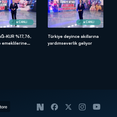
CANLI
CANLI
AĞ-KUR %17,76,
Türkiye deyince akıllarına
 emeklilerine
yardımseverlik geliyor
am