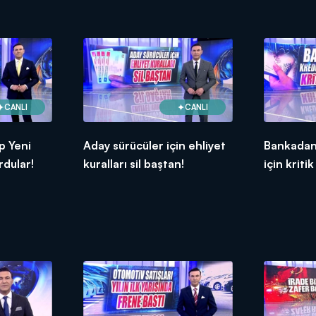
CANLI
CANLI
p Yeni
Aday sürücüler için ehliyet
Bankadan
rdular!
kuralları sil baştan!
için kritik