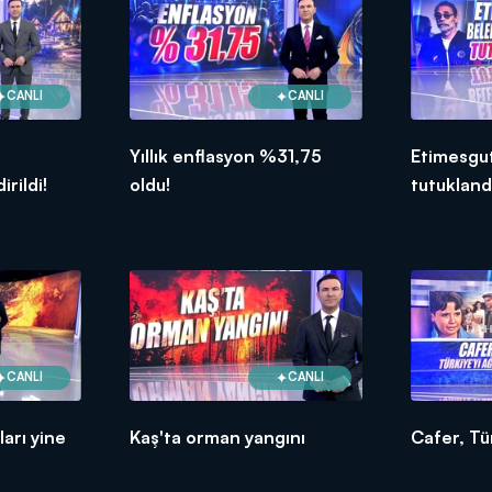
CANLI
CANLI
Yıllık enflasyon %31,75
Etimesgut
rildi!
oldu!
tutukland
CANLI
CANLI
arı yine
Kaş'ta orman yangını
Cafer, Tür