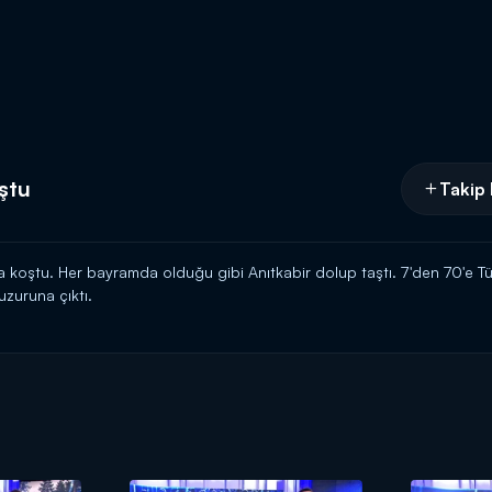
oştu
Takip 
a koştu. Her bayramda olduğu gibi Anıtkabir dolup taştı. 7'den 70'e Tür
zuruna çıktı.
Kanal D'de!