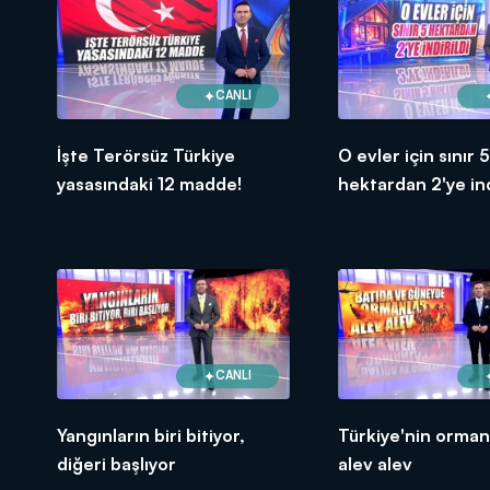
CANLI
İşte Terörsüz Türkiye
O evler için sınır 5
yasasındaki 12 madde!
hektardan 2'ye indi
CANLI
Yangınların biri bitiyor,
Türkiye'nin ormanl
diğeri başlıyor
alev alev