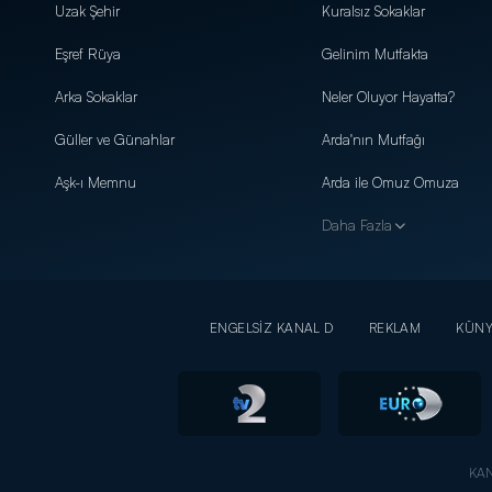
Uzak Şehir
Kuralsız Sokaklar
Eşref Rüya
Gelinim Mutfakta
Arka Sokaklar
Neler Oluyor Hayatta?
Güller ve Günahlar
Arda'nın Mutfağı
Aşk-ı Memnu
Arda ile Omuz Omuza
Daha Fazla
ENGELSİZ KANAL D
REKLAM
KÜN
KAN