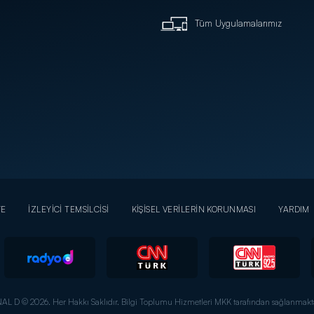
Tüm Uygulamalarımız
YE
İZLEYİCİ TEMSİLCİSİ
KİŞİSEL VERİLERİN KORUNMASI
YARDIM
AL D © 2026. Her Hakkı Saklıdır.
Bilgi Toplumu Hizmetleri MKK tarafından sağlanmakta