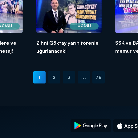
CANLI
CANLI
lere ve
Zihni Göktay yarın törenle
SSK ve B
mesaj!
uğurlanacak!
memur ve
%13,52 z
1
2
3
...
78