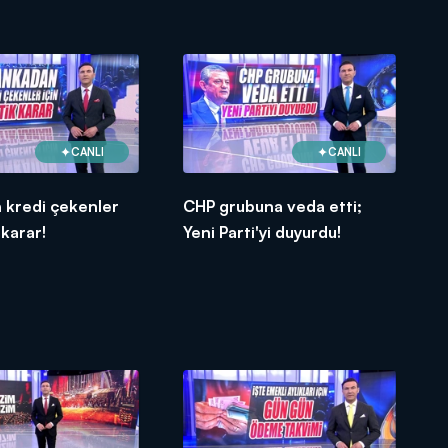
CANLI
CANLI
 kredi çekenler
CHP grubuna veda etti;
 karar!
Yeni Parti'yi duyurdu!