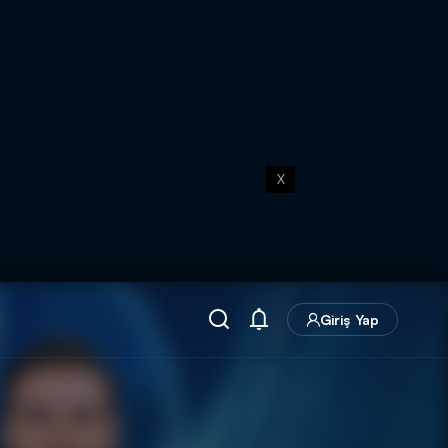
X
Giriş Yap