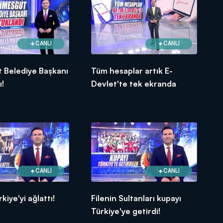
CANLI
CANLI
 Belediye Başkanı
Tüm hesaplar artık E-
ı!
Devlet'te tek ekranda
CANLI
CANLI
kiye'yi ağlattı!
Filenin Sultanları kupayı
Türkiye'ye getirdi!