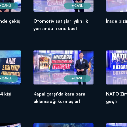
CANLI
CANLI
nde çekiş
Otomotiv satışları yılın ilk
İrade bizi
yarısında frene bastı
CANLI
CANLI
 4 kişi
Kapalıçarşı'da kara para
NATO Zirv
aklama ağı kurmuşlar!
geçti!