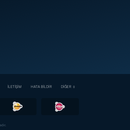
İLETİŞİM
HATA BİLDİR
DİĞER
dır.