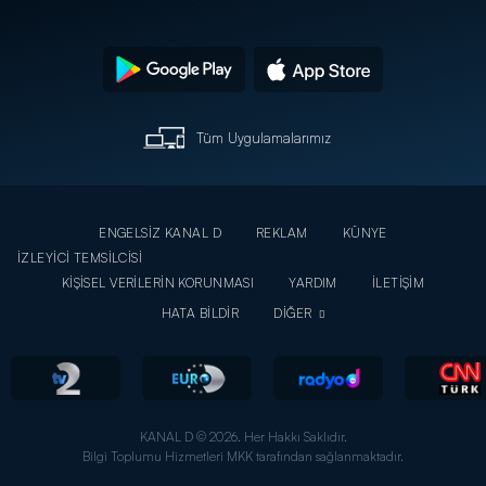
Tüm Uygulamalarımız
ENGELSİZ KANAL D
REKLAM
KÜNYE
İZLEYİCİ TEMSİLCİSİ
KİŞİSEL VERİLERİN KORUNMASI
YARDIM
İLETİŞİM
HATA BİLDİR
DİĞER
KANAL D © 2026. Her Hakkı Saklıdır.
Bilgi Toplumu Hizmetleri MKK tarafından sağlanmaktadır.