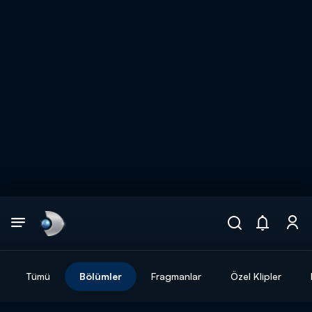
Arama
muhteşem ikili
ARAMA SONUÇLARI
Tümü
Bölümler
Fragmanlar
Özel Klipler
DİĞER SONUÇLAR