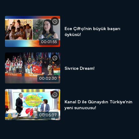
Ece Çiftçi'nin büyük başarı
öyküsü!
00:01:55
Sivrice Dream!
00:02:30
Kanal D ile Günaydın Türkiye'nin
yeni sunucusu!
00:05:07