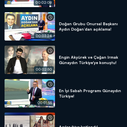
00:02:08
Doğan Grubu Onursal Başkanı
Aydın Doğan’dan açıklama!
00:03:24
Engin Akyürek ve Çağan Irmak
Günaydın Türkiye'ye konuştu!
00:02:50
En İyi Sabah Programı Günaydın
Türkiye!
00:01:55
Acılar ikiye katlandı!