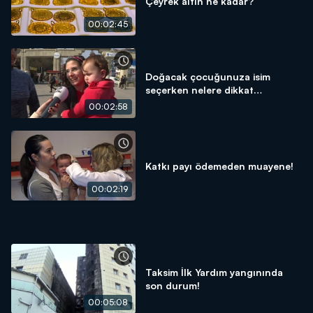
Çeyrek altın ne kadar?
00:02:45
Doğacak çocuğunuza isim
seçerken nelere dikkat
etmelisiniz?
00:02:58
Katkı payı ödemeden muayene!
00:02:19
Taksim İlk Yardım yangınında
son durum!
00:05:08