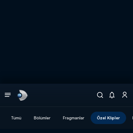
Arama
muhteşem ikili
ARAMA SONUÇLARI
Tümü
Bölümler
Fragmanlar
Özel Klipler
DİĞER SONUÇLAR