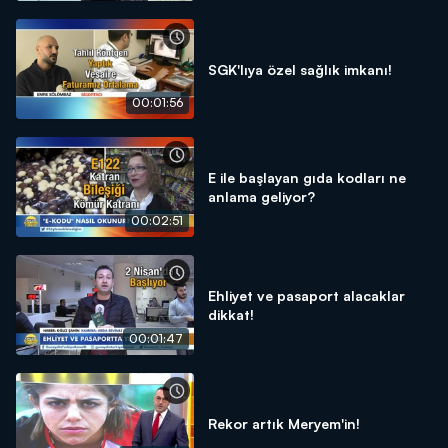
SGK'lıya özel sağlık imkanı!
00:01:56
E ile başlayan gıda kodları ne
anlama geliyor?
00:02:51
Ehliyet ve pasaport alacaklar
dikkat!
00:01:47
Rekor artık Meryem'in!