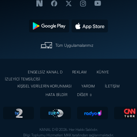
Tüm Uygulamalarımız
ENGELSİZ KANAL D
REKLAM
KÜNYE
İZLEYİCİ TEMSİLCİSİ
KİŞİSEL VERİLERİN KORUNMASI
YARDIM
İLETİŞİM
HATA BİLDİR
DİĞER
KANAL D © 2026. Her Hakkı Saklıdır.
Bilgi Toplumu Hizmetleri MKK tarafından sağlanmaktadır.