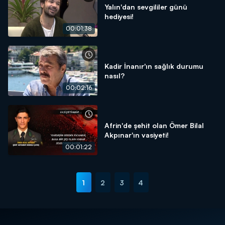
Yalın'dan sevgililer günü
hediyesi!
00:01:38
Kadir İnanır'ın sağlık durumu
nasıl?
00:02:16
Afrin'de şehit olan Ömer Bilal
Akpınar'ın vasiyeti!
00:01:22
1
2
3
4