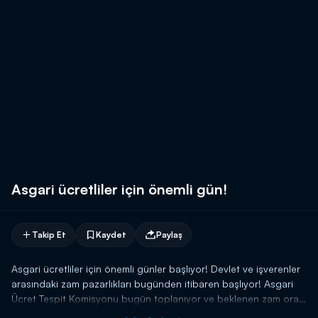
Asgari ücretliler için önemli gün!
Takip Et
Kaydet
Paylaş
Asgari ücretliler için önemli günler başlıyor! Devlet ve işverenler
arasındaki zam pazarlıkları bugünden itibaren başlıyor! Asgari
Ücret Tespit Komisyonu bugün toplanıyor ve beklenen zam oranı
ise, % 10-12 arası! Net maaşlar 1600 Tl'ye ulaşacak gibi! Yıl