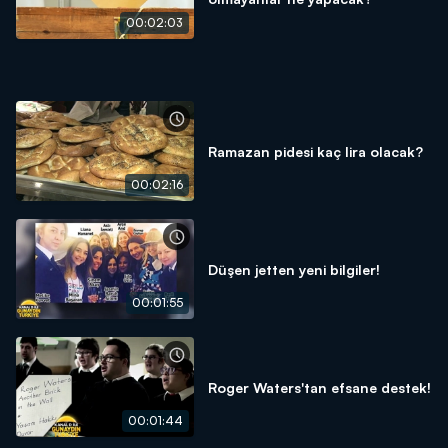
00:02:03
Ramazan pidesi kaç lira olacak?
00:02:16
Düşen jetten yeni bilgiler!
00:01:55
Roger Waters'tan efsane destek!
00:01:44