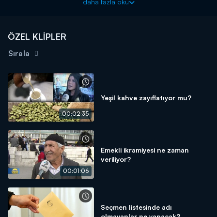
daha fazla oku
sonuna kadar sürecek olan görüşmelerde çıkacak kararı, 7
Milyona yaklaşan asgari ücretli çalışanlarmerakla bekliyor!
ÖZEL KLİPLER
Sırala
Yeşil kahve zayıflatıyor mu?
00:02:35
Emekli ikramiyesi ne zaman
veriliyor?
00:01:06
Seçmen listesinde adı
olmayanlar ne yapacak?