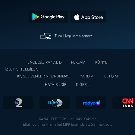
Tüm Uygulamalarımız
ENGELSİZ KANAL D
REKLAM
KÜNYE
İZLEYİCİ TEMSİLCİSİ
KİŞİSEL VERİLERİN KORUNMASI
YARDIM
İLETİŞİM
HATA BİLDİR
DİĞER
KANAL D © 2026. Her Hakkı Saklıdır.
Bilgi Toplumu Hizmetleri MKK tarafından sağlanmaktadır.