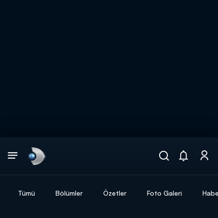
Arama
muhteşem ikili
ARAMA SONUÇLARI
Tümü
Bölümler
Özetler
Foto Galeri
Habe
DİĞER SONUÇLAR