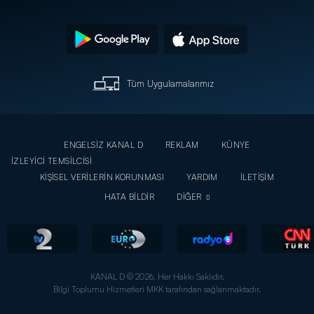
Tüm Uygulamalarımız
ENGELSİZ KANAL D
REKLAM
KÜNYE
İZLEYİCİ TEMSİLCİSİ
KİŞİSEL VERİLERİN KORUNMASI
YARDIM
İLETİŞİM
HATA BİLDİR
DİĞER
KANAL D © 2026. Her Hakkı Saklıdır.
Bilgi Toplumu Hizmetleri MKK tarafından sağlanmaktadır.