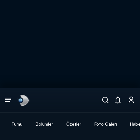
Arama
muhteşem ikili
ARAMA SONUÇLARI
Tümü
Bölümler
Özetler
Foto Galeri
Habe
DİĞER SONUÇLAR