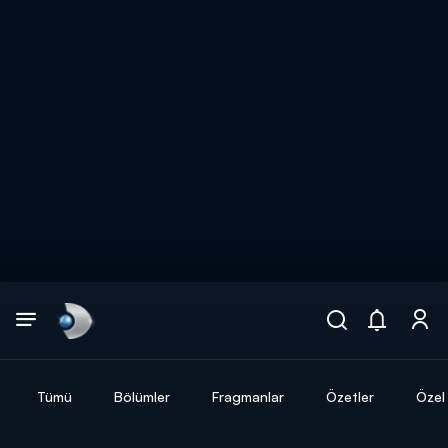
Arama
muhteşem ikili
ARAMA SONUÇLARI
Tümü
Bölümler
Fragmanlar
Özetler
Özel 
DİĞER SONUÇLAR