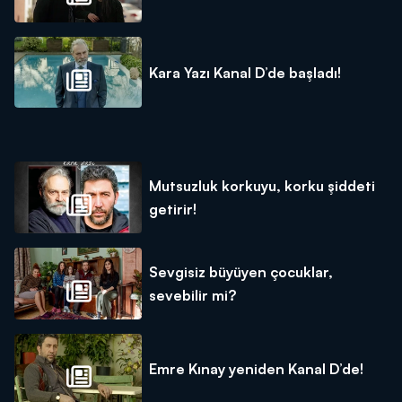
Kara Yazı Kanal D’de başladı!
Mutsuzluk korkuyu, korku şiddeti
getirir!
Sevgisiz büyüyen çocuklar,
sevebilir mi?
Emre Kınay yeniden Kanal D’de!