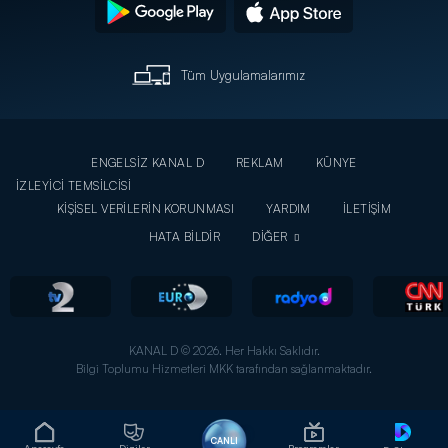
Tüm Uygulamalarımız
ENGELSİZ KANAL D
REKLAM
KÜNYE
İZLEYİCİ TEMSİLCİSİ
KİŞİSEL VERİLERİN KORUNMASI
YARDIM
İLETİŞİM
HATA BİLDİR
DİĞER
KANAL D © 2026. Her Hakkı Saklıdır.
Bilgi Toplumu Hizmetleri MKK tarafından sağlanmaktadır.
CANLI