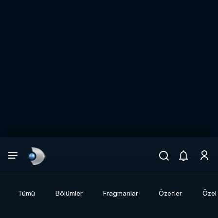
Arama
muhteşem ikili
ARAMA SONUÇLARI
Tümü
Bölümler
Fragmanlar
Özetler
Özel 
DİĞER SONUÇLAR