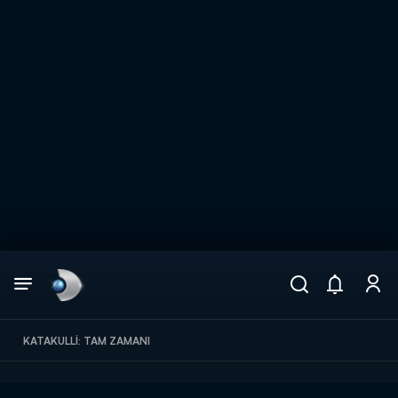
Arama
muhteşem ikili
ARAMA SONUÇLARI
KATAKULLI: TAM ZAMANI
DİĞER SONUÇLAR