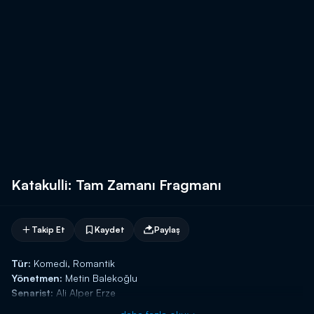
Katakulli: Tam Zamanı Fragmanı
Takip Et
Kaydet
Paylaş
Tür:
Komedi, Romantik
Yönetmen:
Metin Balekoğlu
Senarist:
Ali Alper Erze
Oyuncular:
Yağızcan Konyalı, Jessica May Kara