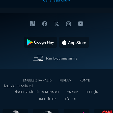
daha fazla oku
Konu:
Aradan bir kaç yıl geçmiş ...Kemal ve Isabel artık içinde
hırsızlık olmayan bir hayat yaşamaktadırlar.İşleride iyi giymekte ,
önceden yaptıkları birikim sayesinde rahat bir hayat
yaşamaktadırlar.Mahalleden bir haber gelir:Mahalleli zor
durumdadır , Bir şirket mahalle de ki cogu milliyet tapulu evlerin
üstüne çökmeye çalışmaktadır.İsabel ve Kemal bu işi çözecek
parayı bulmak için mahalleliye yardım teklif ederler ama mahalleli
nettir , onların parasını istememektedirler.İsabel ve Kemal yardım
edebilmenin bir yolunu bulmak üzere mahalleye geri dönerler.Ne
mahalleli ne de şirketin adamları tarafından hoş karşılanmazlar.
Tüm Uygulamalarımız
ENGELSİZ KANAL D
REKLAM
KÜNYE
İZLEYİCİ TEMSİLCİSİ
KİŞİSEL VERİLERİN KORUNMASI
YARDIM
İLETİŞİM
HATA BİLDİR
DİĞER