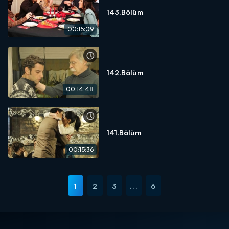
143.Bölüm
00:15:09
142.Bölüm
00:14:48
141.Bölüm
00:15:36
1
2
3
...
6