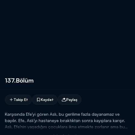
137.Bölüm
Takip Et
Kaydet
Paylaş
Karşısında Efe’yi gören Aslı, bu gerilime fazla dayanamaz ve
bayılır. Efe, Aslı’yı hastaneye bıraktıktan sonra kayıplara karışır.
Aslı, Efe’nin yaşadığını çocuklara ikna etmekte zorlanır ama bu
konuda hiç beklemediği birisi Aslı’ya yardımcı olur. Öte yandan