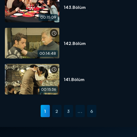
143.Bölüm
00:15:09
142.Bölüm
00:14:48
141.Bölüm
00:15:36
1
2
3
...
6