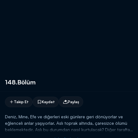
148.Bölüm
Takip Et
Kaydet
Paylaş
Deniz, Mine, Efe ve diğerleri eski günlere geri dönüyorlar ve
eğlenceli anlar yaşıyorlar. Aslı toprak altında, çaresizce ölümü
beklemektedir. Aslı bu durumdan nasıl kurtulacak? Diğer tarafta
Efe ile Güven, kır evindedirler ve yüzlerine bir silah