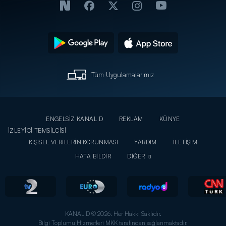
Tüm Uygulamalarımız
ENGELSİZ KANAL D
REKLAM
KÜNYE
İZLEYİCİ TEMSİLCİSİ
KİŞİSEL VERİLERİN KORUNMASI
YARDIM
İLETİŞİM
HATA BİLDİR
DİĞER
KANAL D © 2026. Her Hakkı Saklıdır.
Bilgi Toplumu Hizmetleri MKK tarafından sağlanmaktadır.